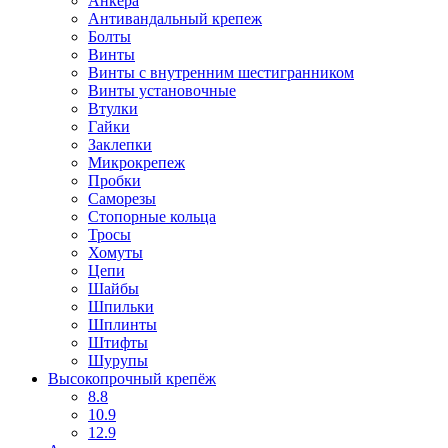
Анкера
Антивандальный крепеж
Болты
Винты
Винты с внутренним шестигранником
Винты установочные
Втулки
Гайки
Заклепки
Микрокрепеж
Пробки
Саморезы
Стопорные кольца
Тросы
Хомуты
Цепи
Шайбы
Шпильки
Шплинты
Штифты
Шурупы
Высокопрочный крепёж
8.8
10.9
12.9