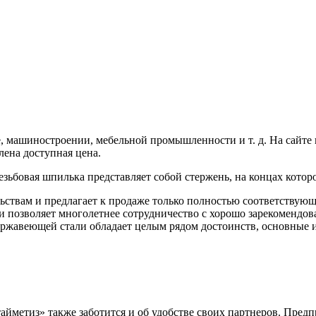
е, машиностроении, мебельной промышленности и т. д. На сайт
ена доступная цена.
езьбовая шпилька представляет собой стержень, на концах которо
ельствам и предлагает к продаже только полностью соответству
позволяет многолетнее сотрудничество с хорошо зарекомендова
ержавеющей стали обладает целым рядом достоинств, основные и
йметиз» также заботится и об удобстве своих партнеров. Пред