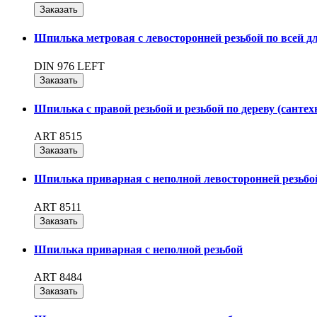
Заказать
Шпилька метровая с левосторонней резьбой по всей д
DIN 976 LEFT
Заказать
Шпилька с правой резьбой и резьбой по дереву (санте
ART 8515
Заказать
Шпилька приварная с неполной левосторонней резьбо
ART 8511
Заказать
Шпилька приварная с неполной резьбой
ART 8484
Заказать