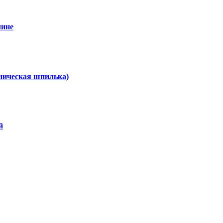
лине
хническая шпилька)
й