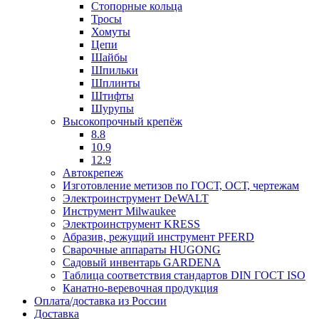
Стопорные кольца
Тросы
Хомуты
Цепи
Шайбы
Шпильки
Шплинты
Штифты
Шурупы
Высокопрочный крепёж
8.8
10.9
12.9
Автокрепеж
Изготовление метизов по ГОСТ, ОСТ, чертежам
Электроинструмент DeWALT
Инструмент Milwaukee
Электроинструмент KRESS
Абразив, режущий инструмент PFERD
Сварочные аппараты HUGONG
Садовый инвентарь GARDENA
Таблица соответствия стандартов DIN ГОСТ ISO
Канатно-веревочная продукция
Оплата/доставка из России
Доставка