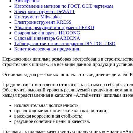
Автокрепеж
Изготовление метизов по ГОСТ, ОСТ, чертежам
Электроинструмент DeWALT
Инструмент Milwaukee
Электроинструмент KRESS
Абразив, режущий инструмент PFERD
Сварочные аппараты HUGONG
Садовый инвентарь GARDENA
Таблица соответствия стандартов DIN ГОСТ ISO
Канатно-веревочная продукция
Нержавеющая шпилька резьбовая востребована в строительств
строительных шпилек. На все виды данной продукции установл
Основная задача резьбовых шпилек - это соединение деталей. Р
Предприятие ответственно относится к взятым на себя обязат
Обеспечить высокий уровень реализуемой продукции компании 
каждая представленная в каталоге «Алтайметиз» шпилька из н
исключительная долговечность;
превосходные механические характеристики;
высокая коррозионная стойкость;
разумное сочетание цены и качества.
Предлагая к продаже качественную продукцию, компания «Алта