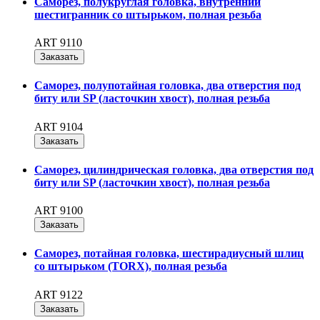
Саморез, полукруглая головка, внутренний
шестигранник со штырьком, полная резьба
ART 9110
Заказать
Саморез, полупотайная головка, два отверстия под
биту или SP (ласточкин хвост), полная резьба
ART 9104
Заказать
Саморез, цилиндрическая головка, два отверстия под
биту или SP (ласточкин хвост), полная резьба
ART 9100
Заказать
Саморез, потайная головка, шестирадиусный шлиц
со штырьком (TORX), полная резьба
ART 9122
Заказать