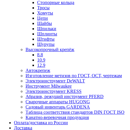
Стопорные кольца
Тросы
Хомуты
Цепи
Шайбы
Шпильки
Шплинты
Штифты
Шурупы
Высокопрочный крепёж
8.8
10.9
12.9
Автокрепеж
Изготовление метизов по ГОСТ, ОСТ, чертежам
Электроинструмент DeWALT
Инструмент Milwaukee
Электроинструмент KRESS
Абразив, режущий инструмент PFERD
Сварочные аппараты HUGONG
Садовый инвентарь GARDENA
Таблица соответствия стандартов DIN ГОСТ ISO
Канатно-веревочная продукция
Оплата/доставка из России
Доставка