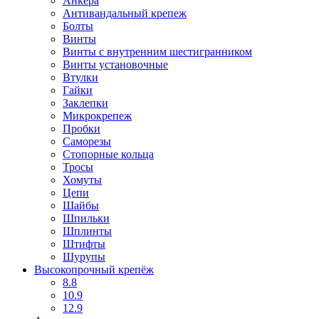
Анкера
Антивандальный крепеж
Болты
Винты
Винты с внутренним шестигранником
Винты установочные
Втулки
Гайки
Заклепки
Микрокрепеж
Пробки
Саморезы
Стопорные кольца
Тросы
Хомуты
Цепи
Шайбы
Шпильки
Шплинты
Штифты
Шурупы
Высокопрочный крепёж
8.8
10.9
12.9