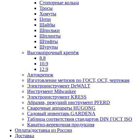
Стопорные кольца
Тросы
Хомуты
Цепи
Шайбы
Шпильки
Шплинты
Штифты
Шурупы
Высокопрочный крепёж
8.8
10.9
12.9
Автокрепеж
Изготовление метизов по ГОСТ, ОСТ, чертежам
Электроинструмент DeWALT
Инструмент Milwaukee
Электроинструмент KRESS
Абразив, режущий инструмент PFERD
Сварочные аппараты HUGONG
Садовый инвентарь GARDENA
Таблица соответствия стандартов DIN ГОСТ ISO
Канатно-веревочная продукция
Оплата/доставка из России
Доставка