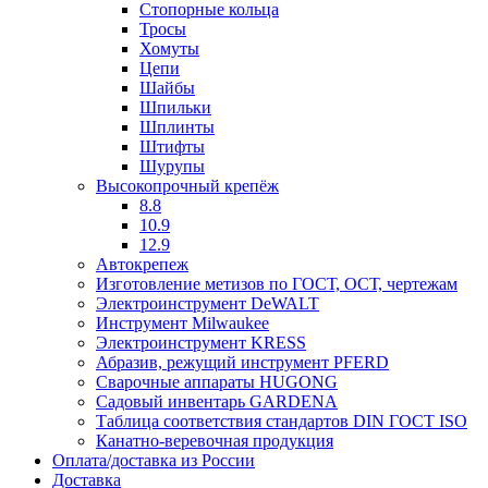
Стопорные кольца
Тросы
Хомуты
Цепи
Шайбы
Шпильки
Шплинты
Штифты
Шурупы
Высокопрочный крепёж
8.8
10.9
12.9
Автокрепеж
Изготовление метизов по ГОСТ, ОСТ, чертежам
Электроинструмент DeWALT
Инструмент Milwaukee
Электроинструмент KRESS
Абразив, режущий инструмент PFERD
Сварочные аппараты HUGONG
Садовый инвентарь GARDENA
Таблица соответствия стандартов DIN ГОСТ ISO
Канатно-веревочная продукция
Оплата/доставка из России
Доставка