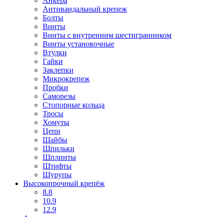
Анкера
Антивандальный крепеж
Болты
Винты
Винты с внутренним шестигранником
Винты установочные
Втулки
Гайки
Заклепки
Микрокрепеж
Пробки
Саморезы
Стопорные кольца
Тросы
Хомуты
Цепи
Шайбы
Шпильки
Шплинты
Штифты
Шурупы
Высокопрочный крепёж
8.8
10.9
12.9