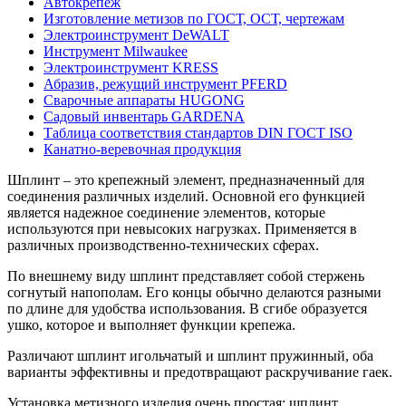
Автокрепеж
Изготовление метизов по ГОСТ, ОСТ, чертежам
Электроинструмент DeWALT
Инструмент Milwaukee
Электроинструмент KRESS
Абразив, режущий инструмент PFERD
Сварочные аппараты HUGONG
Садовый инвентарь GARDENA
Таблица соответствия стандартов DIN ГОСТ ISO
Канатно-веревочная продукция
Шплинт – это крепежный элемент, предназначенный для
соединения различных изделий. Основной его функцией
является надежное соединение элементов, которые
используются при невысоких нагрузках. Применяется в
различных производственно-технических сферах.
По внешнему виду шплинт представляет собой стержень
согнутый напополам. Его концы обычно делаются разными
по длине для удобства использования. В сгибе образуется
ушко, которое и выполняет функции крепежа.
Различают шплинт игольчатый и шплинт пружинный, оба
варианты эффективны и предотвращают раскручивание гаек.
Установка метизного изделия очень простая: шплинт