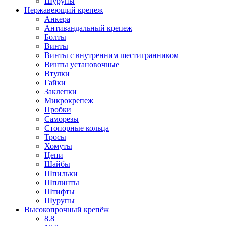
Шурупы
Нержавеющий крепеж
Анкера
Антивандальный крепеж
Болты
Винты
Винты с внутренним шестигранником
Винты установочные
Втулки
Гайки
Заклепки
Микрокрепеж
Пробки
Саморезы
Стопорные кольца
Тросы
Хомуты
Цепи
Шайбы
Шпильки
Шплинты
Штифты
Шурупы
Высокопрочный крепёж
8.8