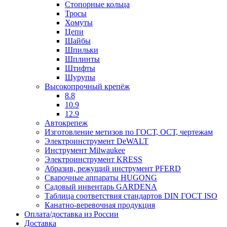
Стопорные кольца
Тросы
Хомуты
Цепи
Шайбы
Шпильки
Шплинты
Штифты
Шурупы
Высокопрочный крепёж
8.8
10.9
12.9
Автокрепеж
Изготовление метизов по ГОСТ, ОСТ, чертежам
Электроинструмент DeWALT
Инструмент Milwaukee
Электроинструмент KRESS
Абразив, режущий инструмент PFERD
Сварочные аппараты HUGONG
Садовый инвентарь GARDENA
Таблица соответствия стандартов DIN ГОСТ ISO
Канатно-веревочная продукция
Оплата/доставка из России
Доставка