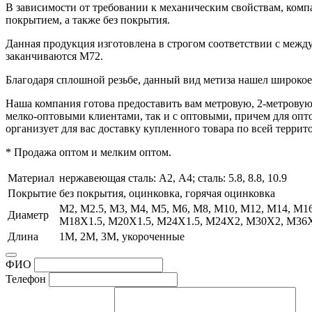
В зависимости от требовании к механическим свойствам, компа
покрытием, а также без покрытия.
Данная продукция изготовлена в строгом соответствии с между
заканчиваются М72.
Благодаря сплошной резьбе, данный вид метиза нашел широкое 
Наша компания готова предоставить вам метровую, 2-метровую,
мелко-оптовыми клиентами, так и с оптовыми, причем для оп
организует для вас доставку купленного товара по всей террит
* Продажа оптом и мелким оптом.
Материал
нержавеющая сталь: А2, А4; сталь: 5.8, 8.8, 10.9
Покрытие
без покрытия, оцинковка, горячая оцинковка
М2, М2.5, М3, М4, М5, М6, М8, М10, М12, М14, М1
Диаметр
М18X1.5, М20X1.5, М24X1.5, М24X2, М30X2, М36
Длина
1М, 2М, 3М, укороченные
ФИО
Телефон