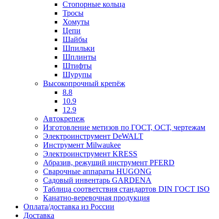
Стопорные кольца
Тросы
Хомуты
Цепи
Шайбы
Шпильки
Шплинты
Штифты
Шурупы
Высокопрочный крепёж
8.8
10.9
12.9
Автокрепеж
Изготовление метизов по ГОСТ, ОСТ, чертежам
Электроинструмент DeWALT
Инструмент Milwaukee
Электроинструмент KRESS
Абразив, режущий инструмент PFERD
Сварочные аппараты HUGONG
Садовый инвентарь GARDENA
Таблица соответствия стандартов DIN ГОСТ ISO
Канатно-веревочная продукция
Оплата/доставка из России
Доставка