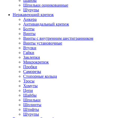
Шайбы
Шпильки оцинкованные
Шурупы
Нержавеющий крепеж
Анкера
Антивандальный крепеж
Болты
Винты
Винты с внутренним шестигранником
Винты установочные
Втулки
Гайки
Заклепки
Микрокрепеж
Пробки
Саморезы
Стопорные кольца
Тросы
Хомуты
Цепи
Шайбы
Шпильки
Шплинты
Штифты
Шурупы