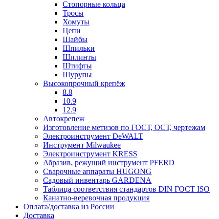
Стопорные кольца
Тросы
Хомуты
Цепи
Шайбы
Шпильки
Шплинты
Штифты
Шурупы
Высокопрочный крепёж
8.8
10.9
12.9
Автокрепеж
Изготовление метизов по ГОСТ, ОСТ, чертежам
Электроинструмент DeWALT
Инструмент Milwaukee
Электроинструмент KRESS
Абразив, режущий инструмент PFERD
Сварочные аппараты HUGONG
Садовый инвентарь GARDENA
Таблица соответствия стандартов DIN ГОСТ ISO
Канатно-веревочная продукция
Оплата/доставка из России
Доставка