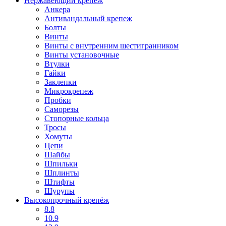
Нержавеющий крепеж
Анкера
Антивандальный крепеж
Болты
Винты
Винты с внутренним шестигранником
Винты установочные
Втулки
Гайки
Заклепки
Микрокрепеж
Пробки
Саморезы
Стопорные кольца
Тросы
Хомуты
Цепи
Шайбы
Шпильки
Шплинты
Штифты
Шурупы
Высокопрочный крепёж
8.8
10.9