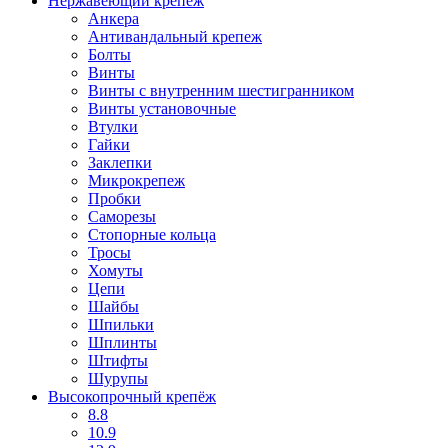
Нержавеющий крепеж
Анкера
Антивандальный крепеж
Болты
Винты
Винты с внутренним шестигранником
Винты установочные
Втулки
Гайки
Заклепки
Микрокрепеж
Пробки
Саморезы
Стопорные кольца
Тросы
Хомуты
Цепи
Шайбы
Шпильки
Шплинты
Штифты
Шурупы
Высокопрочный крепёж
8.8
10.9