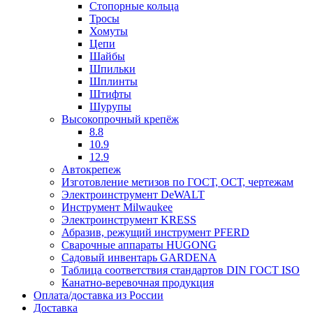
Стопорные кольца
Тросы
Хомуты
Цепи
Шайбы
Шпильки
Шплинты
Штифты
Шурупы
Высокопрочный крепёж
8.8
10.9
12.9
Автокрепеж
Изготовление метизов по ГОСТ, ОСТ, чертежам
Электроинструмент DeWALT
Инструмент Milwaukee
Электроинструмент KRESS
Абразив, режущий инструмент PFERD
Сварочные аппараты HUGONG
Садовый инвентарь GARDENA
Таблица соответствия стандартов DIN ГОСТ ISO
Канатно-веревочная продукция
Оплата/доставка из России
Доставка