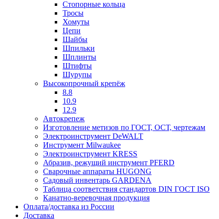
Стопорные кольца
Тросы
Хомуты
Цепи
Шайбы
Шпильки
Шплинты
Штифты
Шурупы
Высокопрочный крепёж
8.8
10.9
12.9
Автокрепеж
Изготовление метизов по ГОСТ, ОСТ, чертежам
Электроинструмент DeWALT
Инструмент Milwaukee
Электроинструмент KRESS
Абразив, режущий инструмент PFERD
Сварочные аппараты HUGONG
Садовый инвентарь GARDENA
Таблица соответствия стандартов DIN ГОСТ ISO
Канатно-веревочная продукция
Оплата/доставка из России
Доставка