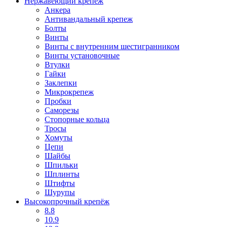
Нержавеющий крепеж
Анкера
Антивандальный крепеж
Болты
Винты
Винты с внутренним шестигранником
Винты установочные
Втулки
Гайки
Заклепки
Микрокрепеж
Пробки
Саморезы
Стопорные кольца
Тросы
Хомуты
Цепи
Шайбы
Шпильки
Шплинты
Штифты
Шурупы
Высокопрочный крепёж
8.8
10.9