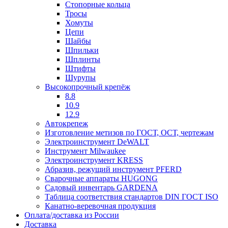
Стопорные кольца
Тросы
Хомуты
Цепи
Шайбы
Шпильки
Шплинты
Штифты
Шурупы
Высокопрочный крепёж
8.8
10.9
12.9
Автокрепеж
Изготовление метизов по ГОСТ, ОСТ, чертежам
Электроинструмент DeWALT
Инструмент Milwaukee
Электроинструмент KRESS
Абразив, режущий инструмент PFERD
Сварочные аппараты HUGONG
Садовый инвентарь GARDENA
Таблица соответствия стандартов DIN ГОСТ ISO
Канатно-веревочная продукция
Оплата/доставка из России
Доставка