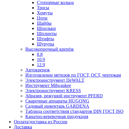
Стопорные кольца
Тросы
Хомуты
Цепи
Шайбы
Шпильки
Шплинты
Штифты
Шурупы
Высокопрочный крепёж
8.8
10.9
12.9
Автокрепеж
Изготовление метизов по ГОСТ, ОСТ, чертежам
Электроинструмент DeWALT
Инструмент Milwaukee
Электроинструмент KRESS
Абразив, режущий инструмент PFERD
Сварочные аппараты HUGONG
Садовый инвентарь GARDENA
Таблица соответствия стандартов DIN ГОСТ ISO
Канатно-веревочная продукция
Оплата/доставка из России
Доставка