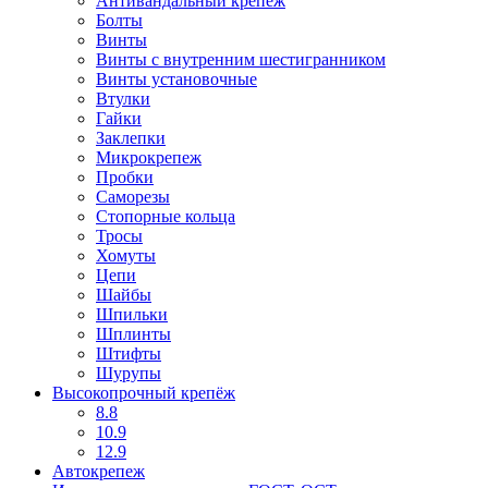
Антивандальный крепеж
Болты
Винты
Винты с внутренним шестигранником
Винты установочные
Втулки
Гайки
Заклепки
Микрокрепеж
Пробки
Саморезы
Стопорные кольца
Тросы
Хомуты
Цепи
Шайбы
Шпильки
Шплинты
Штифты
Шурупы
Высокопрочный крепёж
8.8
10.9
12.9
Автокрепеж