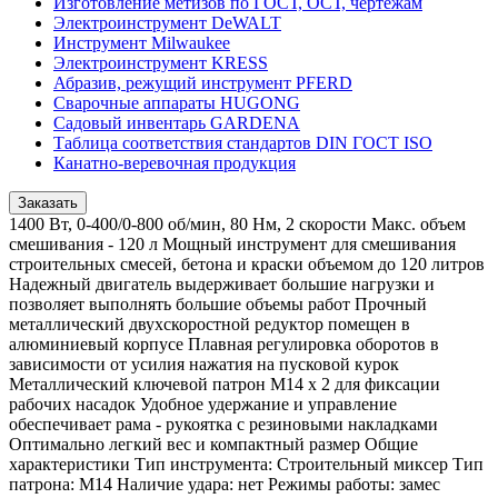
Изготовление метизов по ГОСТ, ОСТ, чертежам
Электроинструмент DeWALT
Инструмент Milwaukee
Электроинструмент KRESS
Абразив, режущий инструмент PFERD
Сварочные аппараты HUGONG
Садовый инвентарь GARDENA
Таблица соответствия стандартов DIN ГОСТ ISO
Канатно-веревочная продукция
Заказать
1400 Вт, 0-400/0-800 об/мин, 80 Нм, 2 скорости Макс. объем
смешивания - 120 л Мощный инструмент для смешивания
строительных смесей, бетона и краски объемом до 120 литров
Надежный двигатель выдерживает большие нагрузки и
позволяет выполнять большие объемы работ Прочный
металлический двухскоростной редуктор помещен в
алюминиевый корпусе Плавная регулировка оборотов в
зависимости от усилия нажатия на пусковой курок
Металлический ключевой патрон M14 x 2 для фиксации
рабочих насадок Удобное удержание и управление
обеспечивает рама - рукоятка с резиновыми накладками
Оптимально легкий вес и компактный размер Общие
характеристики Тип инструмента: Строительный миксер Тип
патрона: M14 Наличие удара: нет Режимы работы: замес