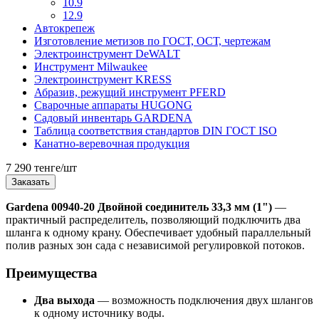
10.9
12.9
Автокрепеж
Изготовление метизов по ГОСТ, ОСТ, чертежам
Электроинструмент DeWALT
Инструмент Milwaukee
Электроинструмент KRESS
Абразив, режущий инструмент PFERD
Сварочные аппараты HUGONG
Садовый инвентарь GARDENA
Таблица соответствия стандартов DIN ГОСТ ISO
Канатно-веревочная продукция
7 290 тенге/шт
Заказать
Gardena 00940-20 Двойной соединитель 33,3 мм (1")
—
практичный распределитель, позволяющий подключить два
шланга к одному крану. Обеспечивает удобный параллельный
полив разных зон сада с независимой регулировкой потоков.
Преимущества
Два выхода
— возможность подключения двух шлангов
к одному источнику воды.