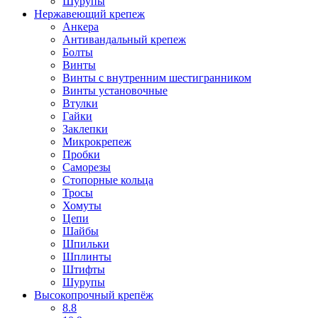
Шурупы
Нержавеющий крепеж
Анкера
Антивандальный крепеж
Болты
Винты
Винты с внутренним шестигранником
Винты установочные
Втулки
Гайки
Заклепки
Микрокрепеж
Пробки
Саморезы
Стопорные кольца
Тросы
Хомуты
Цепи
Шайбы
Шпильки
Шплинты
Штифты
Шурупы
Высокопрочный крепёж
8.8