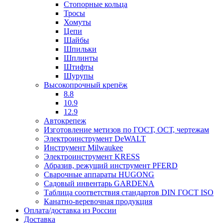
Стопорные кольца
Тросы
Хомуты
Цепи
Шайбы
Шпильки
Шплинты
Штифты
Шурупы
Высокопрочный крепёж
8.8
10.9
12.9
Автокрепеж
Изготовление метизов по ГОСТ, ОСТ, чертежам
Электроинструмент DeWALT
Инструмент Milwaukee
Электроинструмент KRESS
Абразив, режущий инструмент PFERD
Сварочные аппараты HUGONG
Садовый инвентарь GARDENA
Таблица соответствия стандартов DIN ГОСТ ISO
Канатно-веревочная продукция
Оплата/доставка из России
Доставка