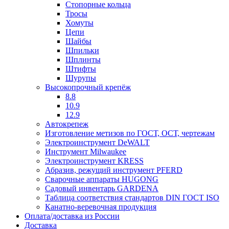
Стопорные кольца
Тросы
Хомуты
Цепи
Шайбы
Шпильки
Шплинты
Штифты
Шурупы
Высокопрочный крепёж
8.8
10.9
12.9
Автокрепеж
Изготовление метизов по ГОСТ, ОСТ, чертежам
Электроинструмент DeWALT
Инструмент Milwaukee
Электроинструмент KRESS
Абразив, режущий инструмент PFERD
Сварочные аппараты HUGONG
Садовый инвентарь GARDENA
Таблица соответствия стандартов DIN ГОСТ ISO
Канатно-веревочная продукция
Оплата/доставка из России
Доставка