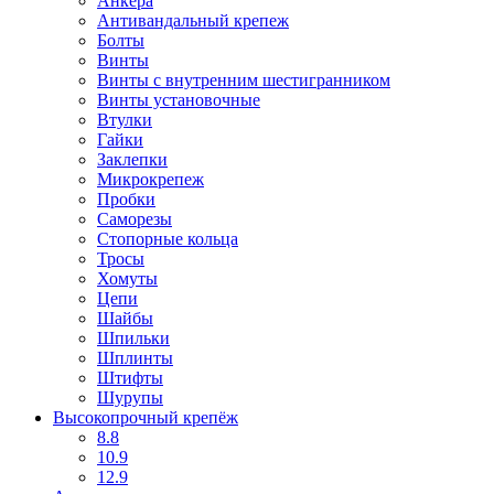
Анкера
Антивандальный крепеж
Болты
Винты
Винты с внутренним шестигранником
Винты установочные
Втулки
Гайки
Заклепки
Микрокрепеж
Пробки
Саморезы
Стопорные кольца
Тросы
Хомуты
Цепи
Шайбы
Шпильки
Шплинты
Штифты
Шурупы
Высокопрочный крепёж
8.8
10.9
12.9