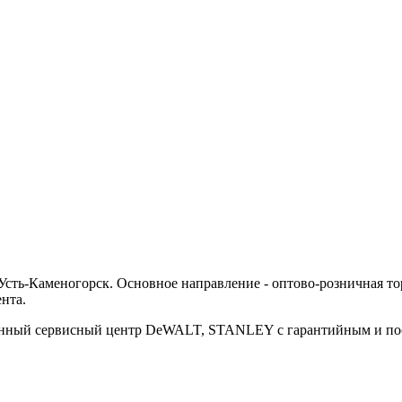
ть-Каменогорск. Основное направление - оптово-розничная тор
нта.
ванный сервисный центр DeWALT, STANLEY с гарантийным и п