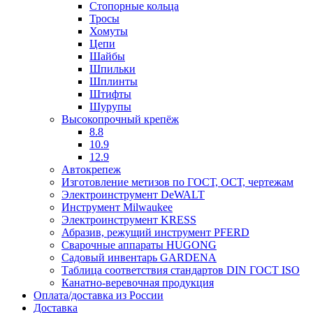
Стопорные кольца
Тросы
Хомуты
Цепи
Шайбы
Шпильки
Шплинты
Штифты
Шурупы
Высокопрочный крепёж
8.8
10.9
12.9
Автокрепеж
Изготовление метизов по ГОСТ, ОСТ, чертежам
Электроинструмент DeWALT
Инструмент Milwaukee
Электроинструмент KRESS
Абразив, режущий инструмент PFERD
Сварочные аппараты HUGONG
Садовый инвентарь GARDENA
Таблица соответствия стандартов DIN ГОСТ ISO
Канатно-веревочная продукция
Оплата/доставка из России
Доставка