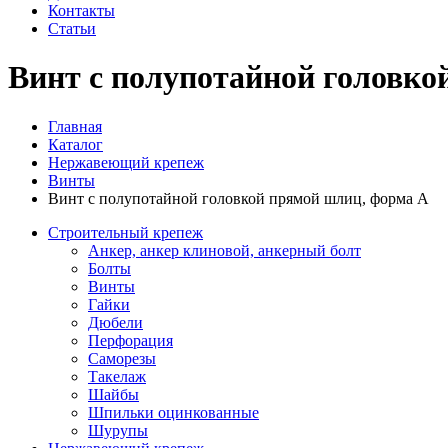
Контакты
Статьи
Винт с полупотайной головко
Главная
Каталог
Нержавеющий крепеж
Винты
Винт с полупотайной головкой прямой шлиц, форма А
Строительный крепеж
Анкер, анкер клиновой, анкерный болт
Болты
Винты
Гайки
Дюбели
Перфорация
Саморезы
Такелаж
Шайбы
Шпильки оцинкованные
Шурупы