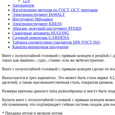
12.9
Автокрепеж
Изготовление метизов по ГОСТ, ОСТ, чертежам
Электроинструмент DeWALT
Инструмент Milwaukee
Электроинструмент KRESS
Абразив, режущий инструмент PFERD
Сварочные аппараты HUGONG
Садовый инвентарь GARDENA
Таблица соответствия стандартов DIN ГОСТ ISO
Канатно-веревочная продукция
Винт с полупотайной головкой с прямым шлицем и резьбой с д
таких как машино-, судо-, станко- или же мебелестроение.
Винт с полупотайной головкой с прямым шлицем сделан по все
Выпускается в трех вариантах. Это может быть сталь марки А2
щелочей, а также высококачественная сталь, покрытая цинком.
Размеры крепежа данного типа разнообразны и могут быть под
Купить винт с полупотайной головкой с прямым шлицем можно 
обслуживания, что подтверждает гибкая система скидок для п
* Продажа оптом и мелким оптом.