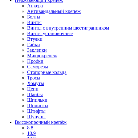
Нержавеющий крепеж
Анкера
Антивандальный крепеж
Болты
Винты
Винты с внутренним шестигранником
Винты установочные
Втулки
Гайки
Заклепки
Микрокрепеж
Пробки
Саморезы
Стопорные кольца
Тросы
Хомуты
Цепи
Шайбы
Шпильки
Шплинты
Штифты
Шурупы
Высокопрочный крепёж
8.8
10.9