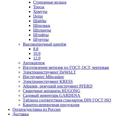
Стопорные кольца
Тросы
Хомуты
Цепи
Шайбы
Шпильки
Шплинты
Штифты
Шурупы
Высокопрочный крепёж
8.8
10.9
12.9
Автокрепеж
Изготовление метизов по ГОСТ, ОСТ, чертежам
Электроинструмент DeWALT
Инструмент Milwaukee
Электроинструмент KRESS
Абразив, режущий инструмент PFERD
Сварочные аппараты HUGONG
Садовый инвентарь GARDENA
Таблица соответствия стандартов DIN ГОСТ ISO
Канатно-веревочная продукция
Оплата/доставка из России
Доставка