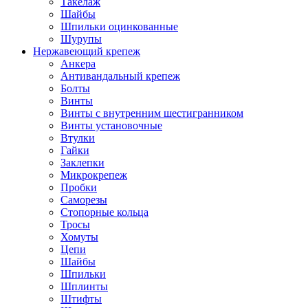
Такелаж
Шайбы
Шпильки оцинкованные
Шурупы
Нержавеющий крепеж
Анкера
Антивандальный крепеж
Болты
Винты
Винты с внутренним шестигранником
Винты установочные
Втулки
Гайки
Заклепки
Микрокрепеж
Пробки
Саморезы
Стопорные кольца
Тросы
Хомуты
Цепи
Шайбы
Шпильки
Шплинты
Штифты