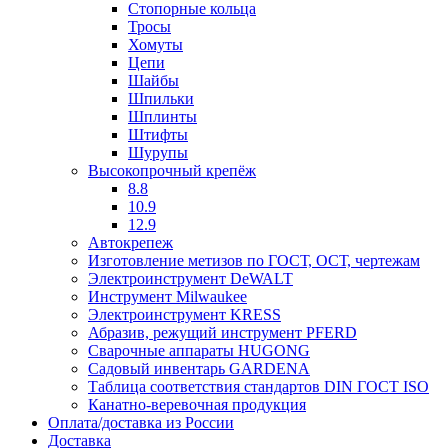
Стопорные кольца
Тросы
Хомуты
Цепи
Шайбы
Шпильки
Шплинты
Штифты
Шурупы
Высокопрочный крепёж
8.8
10.9
12.9
Автокрепеж
Изготовление метизов по ГОСТ, ОСТ, чертежам
Электроинструмент DeWALT
Инструмент Milwaukee
Электроинструмент KRESS
Абразив, режущий инструмент PFERD
Сварочные аппараты HUGONG
Садовый инвентарь GARDENA
Таблица соответствия стандартов DIN ГОСТ ISO
Канатно-веревочная продукция
Оплата/доставка из России
Доставка