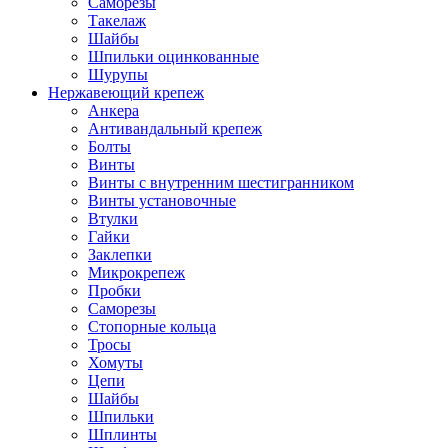
Саморезы
Такелаж
Шайбы
Шпильки оцинкованные
Шурупы
Нержавеющий крепеж
Анкера
Антивандальный крепеж
Болты
Винты
Винты с внутренним шестигранником
Винты установочные
Втулки
Гайки
Заклепки
Микрокрепеж
Пробки
Саморезы
Стопорные кольца
Тросы
Хомуты
Цепи
Шайбы
Шпильки
Шплинты