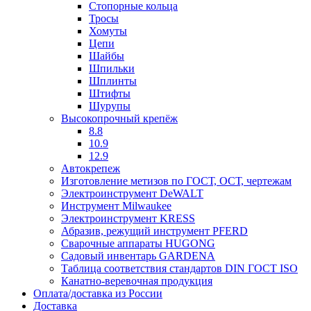
Стопорные кольца
Тросы
Хомуты
Цепи
Шайбы
Шпильки
Шплинты
Штифты
Шурупы
Высокопрочный крепёж
8.8
10.9
12.9
Автокрепеж
Изготовление метизов по ГОСТ, ОСТ, чертежам
Электроинструмент DeWALT
Инструмент Milwaukee
Электроинструмент KRESS
Абразив, режущий инструмент PFERD
Сварочные аппараты HUGONG
Садовый инвентарь GARDENA
Таблица соответствия стандартов DIN ГОСТ ISO
Канатно-веревочная продукция
Оплата/доставка из России
Доставка