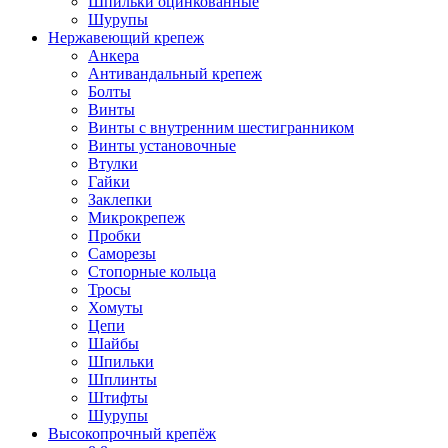
Шпильки оцинкованные
Шурупы
Нержавеющий крепеж
Анкера
Антивандальный крепеж
Болты
Винты
Винты с внутренним шестигранником
Винты установочные
Втулки
Гайки
Заклепки
Микрокрепеж
Пробки
Саморезы
Стопорные кольца
Тросы
Хомуты
Цепи
Шайбы
Шпильки
Шплинты
Штифты
Шурупы
Высокопрочный крепёж