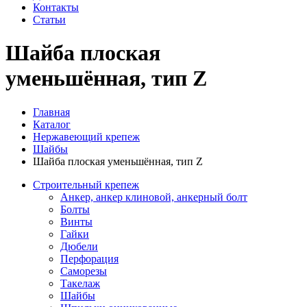
Контакты
Статьи
Шайба плоская
уменьшённая, тип Z
Главная
Каталог
Нержавеющий крепеж
Шайбы
Шайба плоская уменьшённая, тип Z
Строительный крепеж
Анкер, анкер клиновой, анкерный болт
Болты
Винты
Гайки
Дюбели
Перфорация
Саморезы
Такелаж
Шайбы