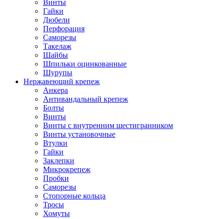
Винты
Гайки
Дюбели
Перфорация
Саморезы
Такелаж
Шайбы
Шпильки оцинкованные
Шурупы
Нержавеющий крепеж
Анкера
Антивандальный крепеж
Болты
Винты
Винты с внутренним шестигранником
Винты установочные
Втулки
Гайки
Заклепки
Микрокрепеж
Пробки
Саморезы
Стопорные кольца
Тросы
Хомуты