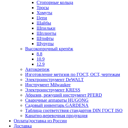
Стопорные кольца
Тросы
Хомуты
Цепи
Шайбы
Шпильки
Шплинты
Штифты
Шурупы
Высокопрочный крепёж
8.8
10.9
12.9
Автокрепеж
Изготовление метизов по ГОСТ, ОСТ, чертежам
Электроинструмент DeWALT
Инструмент Milwaukee
Электроинструмент KRESS
Абразив, режущий инструмент PFERD
Сварочные аппараты HUGONG
Садовый инвентарь GARDENA
Таблица соответствия стандартов DIN ГОСТ ISO
Канатно-веревочная продукция
Оплата/доставка из России
Доставка