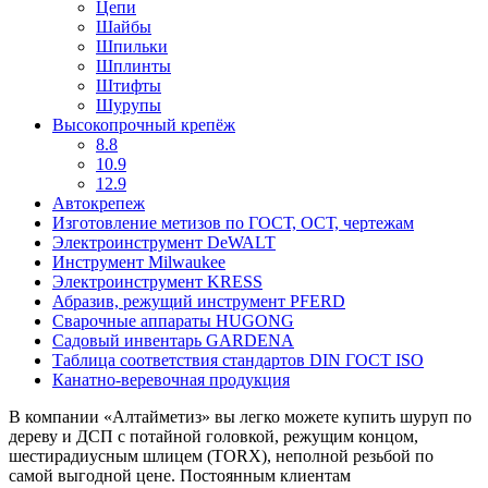
Цепи
Шайбы
Шпильки
Шплинты
Штифты
Шурупы
Высокопрочный крепёж
8.8
10.9
12.9
Автокрепеж
Изготовление метизов по ГОСТ, ОСТ, чертежам
Электроинструмент DeWALT
Инструмент Milwaukee
Электроинструмент KRESS
Абразив, режущий инструмент PFERD
Сварочные аппараты HUGONG
Садовый инвентарь GARDENA
Таблица соответствия стандартов DIN ГОСТ ISO
Канатно-веревочная продукция
В компании «Алтайметиз» вы легко можете купить шуруп по
дереву и ДСП с потайной головкой, режущим концом,
шестирадиусным шлицем (TORX), неполной резьбой по
самой выгодной цене. Постоянным клиентам