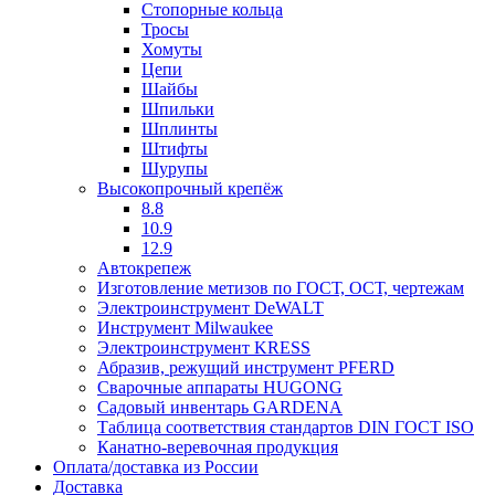
Стопорные кольца
Тросы
Хомуты
Цепи
Шайбы
Шпильки
Шплинты
Штифты
Шурупы
Высокопрочный крепёж
8.8
10.9
12.9
Автокрепеж
Изготовление метизов по ГОСТ, ОСТ, чертежам
Электроинструмент DeWALT
Инструмент Milwaukee
Электроинструмент KRESS
Абразив, режущий инструмент PFERD
Сварочные аппараты HUGONG
Садовый инвентарь GARDENA
Таблица соответствия стандартов DIN ГОСТ ISO
Канатно-веревочная продукция
Оплата/доставка из России
Доставка