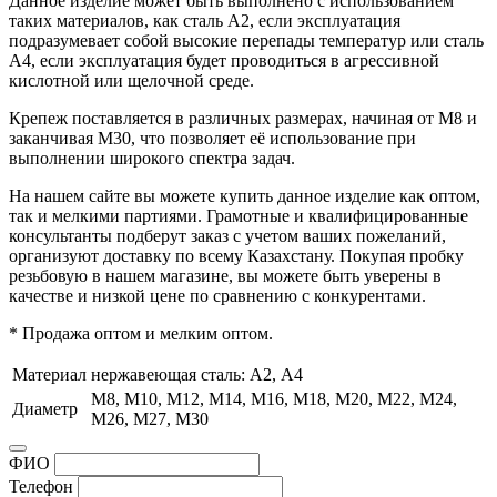
Данное изделие может быть выполнено с использованием
таких материалов, как сталь А2, если эксплуатация
подразумевает собой высокие перепады температур или сталь
А4, если эксплуатация будет проводиться в агрессивной
кислотной или щелочной среде.
Крепеж поставляется в различных размерах, начиная от М8 и
заканчивая М30, что позволяет её использование при
выполнении широкого спектра задач.
На нашем сайте вы можете купить данное изделие как оптом,
так и мелкими партиями. Грамотные и квалифицированные
консультанты подберут заказ с учетом ваших пожеланий,
организуют доставку по всему Казахстану. Покупая пробку
резьбовую в нашем магазине, вы можете быть уверены в
качестве и низкой цене по сравнению с конкурентами.
* Продажа оптом и мелким оптом.
Материал
нержавеющая сталь: А2, А4
М8, М10, М12, М14, М16, М18, М20, М22, М24,
Диаметр
М26, М27, М30
ФИО
Телефон