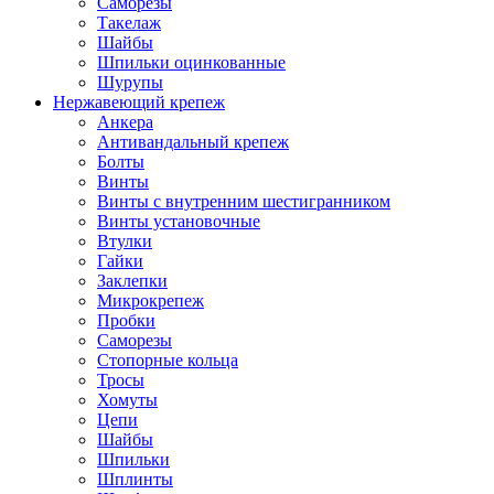
Саморезы
Такелаж
Шайбы
Шпильки оцинкованные
Шурупы
Нержавеющий крепеж
Анкера
Антивандальный крепеж
Болты
Винты
Винты с внутренним шестигранником
Винты установочные
Втулки
Гайки
Заклепки
Микрокрепеж
Пробки
Саморезы
Стопорные кольца
Тросы
Хомуты
Цепи
Шайбы
Шпильки
Шплинты