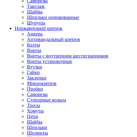
Саморезы
Такелаж
Шайбы
Шпильки оцинкованные
Шурупы
Нержавеющий крепеж
Анкера
Антивандальный крепеж
Болты
Винты
Винты с внутренним шестигранником
Винты установочные
Втулки
Гайки
Заклепки
Микрокрепеж
Пробки
Саморезы
Стопорные кольца
Тросы
Хомуты
Цепи
Шайбы
Шпильки
Шплинты