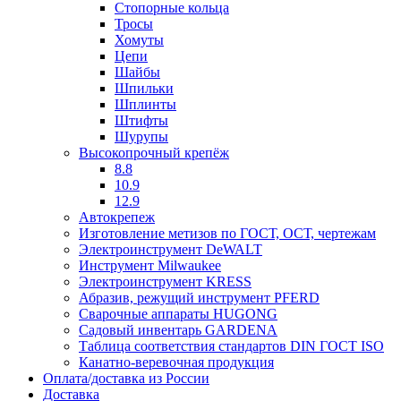
Стопорные кольца
Тросы
Хомуты
Цепи
Шайбы
Шпильки
Шплинты
Штифты
Шурупы
Высокопрочный крепёж
8.8
10.9
12.9
Автокрепеж
Изготовление метизов по ГОСТ, ОСТ, чертежам
Электроинструмент DeWALT
Инструмент Milwaukee
Электроинструмент KRESS
Абразив, режущий инструмент PFERD
Сварочные аппараты HUGONG
Садовый инвентарь GARDENA
Таблица соответствия стандартов DIN ГОСТ ISO
Канатно-веревочная продукция
Оплата/доставка из России
Доставка