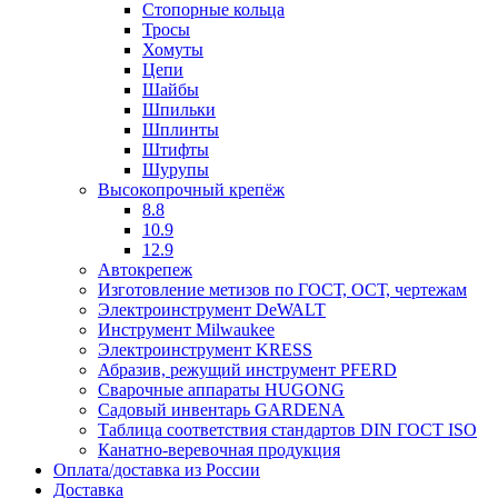
Стопорные кольца
Тросы
Хомуты
Цепи
Шайбы
Шпильки
Шплинты
Штифты
Шурупы
Высокопрочный крепёж
8.8
10.9
12.9
Автокрепеж
Изготовление метизов по ГОСТ, ОСТ, чертежам
Электроинструмент DeWALT
Инструмент Milwaukee
Электроинструмент KRESS
Абразив, режущий инструмент PFERD
Сварочные аппараты HUGONG
Садовый инвентарь GARDENA
Таблица соответствия стандартов DIN ГОСТ ISO
Канатно-веревочная продукция
Оплата/доставка из России
Доставка