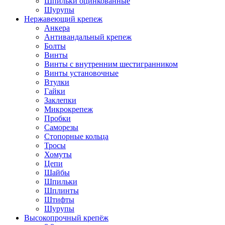
Шпильки оцинкованные
Шурупы
Нержавеющий крепеж
Анкера
Антивандальный крепеж
Болты
Винты
Винты с внутренним шестигранником
Винты установочные
Втулки
Гайки
Заклепки
Микрокрепеж
Пробки
Саморезы
Стопорные кольца
Тросы
Хомуты
Цепи
Шайбы
Шпильки
Шплинты
Штифты
Шурупы
Высокопрочный крепёж