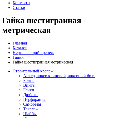
Контакты
Статьи
Гайка шестигранная
метрическая
Главная
Каталог
Нержавеющий крепеж
Гайки
Гайка шестигранная метрическая
Строительный крепеж
Анкер, анкер клиновой, анкерный болт
Болты
Винты
Гайки
Дюбели
Перфорация
Саморезы
Такелаж
Шайбы