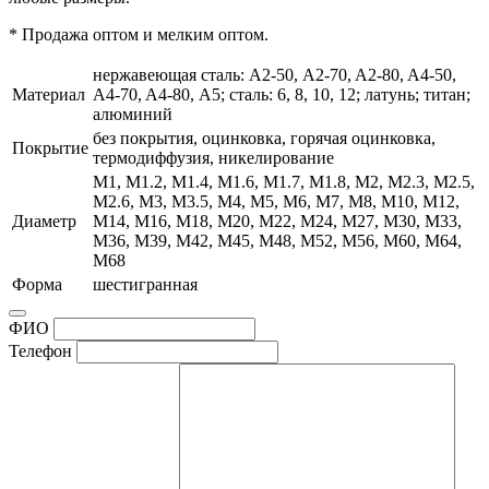
* Продажа оптом и мелким оптом.
нержавеющая сталь: А2-50, A2-70, A2-80, A4-50,
Материал
A4-70, A4-80, А5; сталь: 6, 8, 10, 12; латунь; титан;
алюминий
без покрытия, оцинковка, горячая оцинковка,
Покрытие
термодиффузия, никелирование
М1, М1.2, М1.4, М1.6, М1.7, М1.8, М2, М2.3, М2.5,
М2.6, М3, М3.5, М4, М5, М6, М7, М8, М10, М12,
Диаметр
М14, М16, М18, М20, М22, М24, М27, М30, М33,
М36, М39, М42, М45, М48, М52, М56, М60, М64,
М68
Форма
шестигранная
ФИО
Телефон