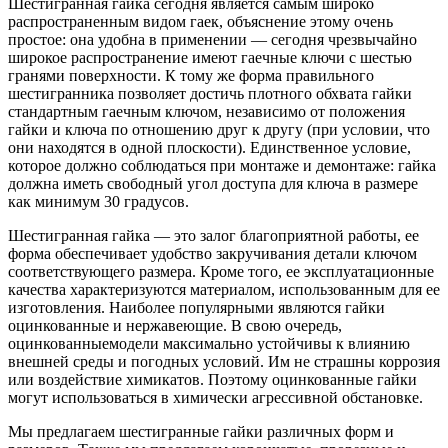
Шестигранная гайка сегодня является самым широко
распространенным видом гаек, объяснение этому очень
простое: она удобна в применении — сегодня чрезвычайно
широкое распространение имеют гаечные ключи с шестью
гранями поверхности. К тому же форма правильного
шестигранника позволяет достичь плотного обхвата гайки
стандартным гаечным ключом, независимо от положения
гайки и ключа по отношению друг к другу (при условии, что
они находятся в одной плоскости). Единственное условие,
которое должно соблюдаться при монтаже и демонтаже: гайка
должна иметь свободный угол доступа для ключа в размере
как минимум 30 градусов.
Шестигранная гайка — это залог благоприятной работы, ее
форма обеспечивает удобство закручивания детали ключом
соответствующего размера. Кроме того, ее эксплуатационные
качества характеризуются материалом, использованным для ее
изготовления. Наиболее популярными являются гайки
оцинкованные и нержавеющие. В свою очередь,
оцинкованныемодели максимально устойчивы к влиянию
внешней среды и погодных условий. Им не страшны коррозия
или воздействие химикатов. Поэтому оцинкованные гайки
могут использоваться в химически агрессивной обстановке.
Мы предлагаем шестигранные гайки различных форм и