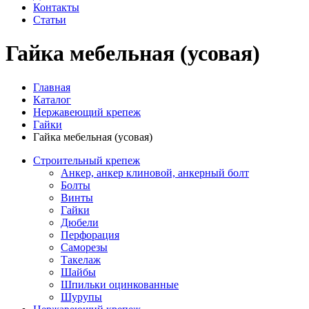
Контакты
Статьи
Гайка мебельная (усовая)
Главная
Каталог
Нержавеющий крепеж
Гайки
Гайка мебельная (усовая)
Строительный крепеж
Анкер, анкер клиновой, анкерный болт
Болты
Винты
Гайки
Дюбели
Перфорация
Саморезы
Такелаж
Шайбы
Шпильки оцинкованные
Шурупы