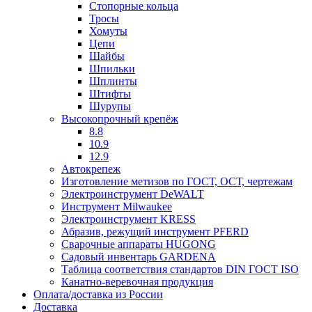
Стопорные кольца
Тросы
Хомуты
Цепи
Шайбы
Шпильки
Шплинты
Штифты
Шурупы
Высокопрочный крепёж
8.8
10.9
12.9
Автокрепеж
Изготовление метизов по ГОСТ, ОСТ, чертежам
Электроинструмент DeWALT
Инструмент Milwaukee
Электроинструмент KRESS
Абразив, режущий инструмент PFERD
Сварочные аппараты HUGONG
Садовый инвентарь GARDENA
Таблица соответствия стандартов DIN ГОСТ ISO
Канатно-веревочная продукция
Оплата/доставка из России
Доставка