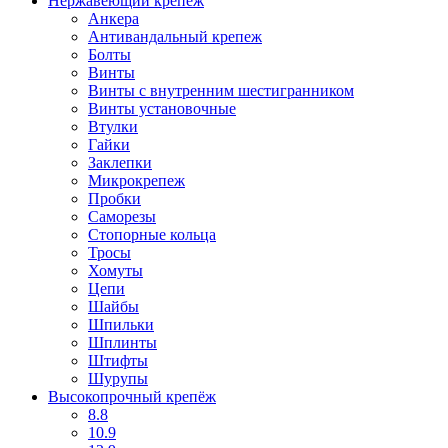
Нержавеющий крепеж
Анкера
Антивандальный крепеж
Болты
Винты
Винты с внутренним шестигранником
Винты установочные
Втулки
Гайки
Заклепки
Микрокрепеж
Пробки
Саморезы
Стопорные кольца
Тросы
Хомуты
Цепи
Шайбы
Шпильки
Шплинты
Штифты
Шурупы
Высокопрочный крепёж
8.8
10.9