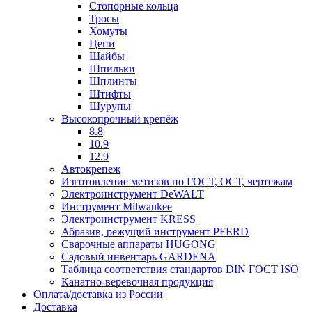
Стопорные кольца
Тросы
Хомуты
Цепи
Шайбы
Шпильки
Шплинты
Штифты
Шурупы
Высокопрочный крепёж
8.8
10.9
12.9
Автокрепеж
Изготовление метизов по ГОСТ, ОСТ, чертежам
Электроинструмент DeWALT
Инструмент Milwaukee
Электроинструмент KRESS
Абразив, режущий инструмент PFERD
Сварочные аппараты HUGONG
Садовый инвентарь GARDENA
Таблица соответствия стандартов DIN ГОСТ ISO
Канатно-веревочная продукция
Оплата/доставка из России
Доставка