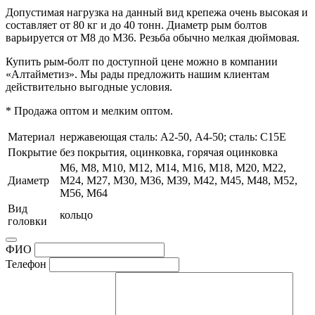
Допустимая нагрузка на данный вид крепежа очень высокая и
составляет от 80 кг и до 40 тонн. Диаметр рым болтов
варьируется от М8 до М36. Резьба обычно мелкая дюймовая.
Купить рым-болт по доступной цене можно в компании
«Алтайметиз». Мы рады предложить нашим клиентам
действительно выгодные условия.
* Продажа оптом и мелким оптом.
Материал
нержавеющая сталь: А2-50, А4-50; сталь: C15E
Покрытие
без покрытия, оцинковка, горячая оцинковка
М6, М8, М10, М12, М14, М16, М18, М20, М22,
Диаметр
М24, М27, М30, М36, М39, М42, М45, М48, М52,
М56, М64
Вид
кольцо
головки
ФИО
Телефон