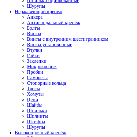
Шпильки оцинкованные
Шурупы
Нержавеющий крепеж
Анкера
Антивандальный крепеж
Болты
Винты
Винты с внутренним шестигранником
Винты установочные
Втулки
Гайки
Заклепки
Микрокрепеж
Пробки
Саморезы
Стопорные кольца
Тросы
Хомуты
Цепи
Шайбы
Шпильки
Шплинты
Штифты
Шурупы
Высокопрочный крепёж