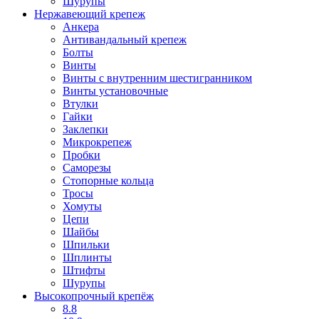
Шурупы
Нержавеющий крепеж
Анкера
Антивандальный крепеж
Болты
Винты
Винты с внутренним шестигранником
Винты установочные
Втулки
Гайки
Заклепки
Микрокрепеж
Пробки
Саморезы
Стопорные кольца
Тросы
Хомуты
Цепи
Шайбы
Шпильки
Шплинты
Штифты
Шурупы
Высокопрочный крепёж
8.8