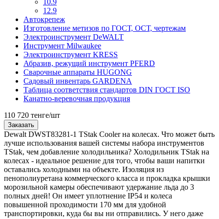
10.9
12.9
Автокрепеж
Изготовление метизов по ГОСТ, ОСТ, чертежам
Электроинструмент DeWALT
Инструмент Milwaukee
Электроинструмент KRESS
Абразив, режущий инструмент PFERD
Сварочные аппараты HUGONG
Садовый инвентарь GARDENA
Таблица соответствия стандартов DIN ГОСТ ISO
Канатно-веревочная продукция
110 720 тенге/шт
Заказать
Dewalt DWST83281-1 TStak Cooler на колесах. Что может быть
лучше использования вашей системы набора инструментов
TStak, чем добавление холодильника? Холодильник TStak на
колесах - идеальное решение для того, чтобы ваши напитки
оставались холодными на объекте. Изоляция из
пенополиуретана коммерческого класса и прокладка крышки
морозильной камеры обеспечивают удержание льда до 3
полных дней! Он имеет уплотнение IP54 и колеса
повышенной проходимости 170 мм для удобной
транспортировки, куда бы вы ни отправились. У него даже