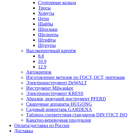
Стопорные кольца
Тросы
Хомуты
Цепи
Шайбы
Шпильки
Шплинты
Штифты
Шурупы
Высокопрочный крепёж
8.8
10.9
12.9
Автокрепеж
Изготовление метизов по ГОСТ, ОСТ, чертежам
Электроинструмент DeWALT
Инструмент Milwaukee
Электроинструмент KRESS
Абразив, режущий инструмент PFERD
Сварочные аппараты HUGONG
Садовый инвентарь GARDENA
Таблица соответствия стандартов DIN ГОСТ ISO
Канатно-веревочная продукция
Оплата/доставка из России
Доставка