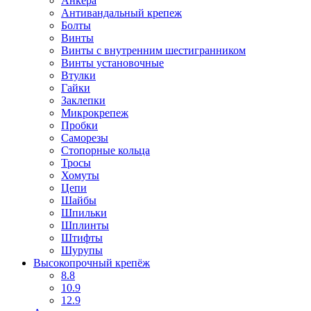
Анкера
Антивандальный крепеж
Болты
Винты
Винты с внутренним шестигранником
Винты установочные
Втулки
Гайки
Заклепки
Микрокрепеж
Пробки
Саморезы
Стопорные кольца
Тросы
Хомуты
Цепи
Шайбы
Шпильки
Шплинты
Штифты
Шурупы
Высокопрочный крепёж
8.8
10.9
12.9