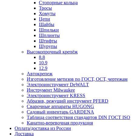
Стопорные кольца
Тросы
Хомуты
Цепи
Шайбы
Шпильки
Шплинты
Штифты
Шурупы
Высокопрочный крепёж
8.8
10.9
12.9
Автокрепеж
Изготовление метизов по ГОСТ, ОСТ, чертежам
Электроинструмент DeWALT
Инструмент Milwaukee
Электроинструмент KRESS
Абразив, режущий инструмент PFERD
Сварочные аппараты HUGONG
Садовый инвентарь GARDENA
Таблица соответствия стандартов DIN ГОСТ ISO
Канатно-веревочная продукция
Оплата/доставка из России
Доставка