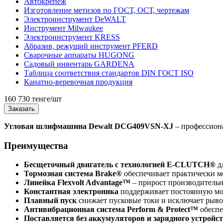
Автокрепеж
Изготовление метизов по ГОСТ, ОСТ, чертежам
Электроинструмент DeWALT
Инструмент Milwaukee
Электроинструмент KRESS
Абразив, режущий инструмент PFERD
Сварочные аппараты HUGONG
Садовый инвентарь GARDENA
Таблица соответствия стандартов DIN ГОСТ ISO
Канатно-веревочная продукция
160 730 тенге/шт
Заказать
Угловая шлифмашина Dewalt DCG409VSN-XJ
– профессиона
Преимущества
Бесщеточный двигатель с технологией E-CLUTCH®
дл
Тормозная система Brake®
обеспечивает практически м
Линейка Flexvolt Advantage™
– прирост производительн
Константная электроника
поддерживает постоянную мо
Плавный пуск
снижает пусковые токи и исключает рыв
Антивибрационная система Perform & Protect™
обеспе
Поставляется без аккумуляторов и зарядного устройс