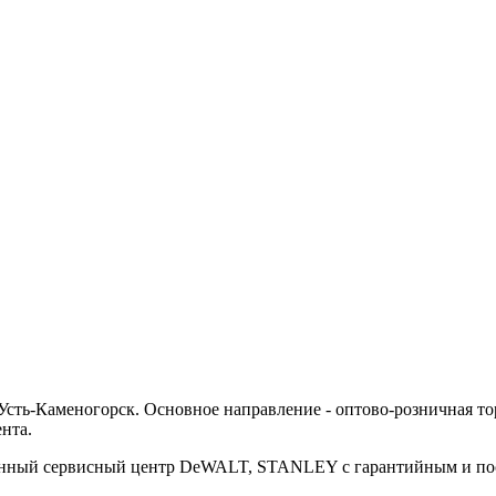
ть-Каменогорск. Основное направление - оптово-розничная тор
нта.
ванный сервисный центр DeWALT, STANLEY с гарантийным и п