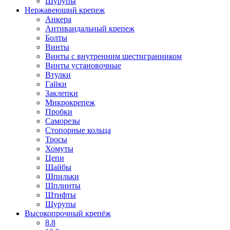
Шурупы
Нержавеющий крепеж
Анкера
Антивандальный крепеж
Болты
Винты
Винты с внутренним шестигранником
Винты установочные
Втулки
Гайки
Заклепки
Микрокрепеж
Пробки
Саморезы
Стопорные кольца
Тросы
Хомуты
Цепи
Шайбы
Шпильки
Шплинты
Штифты
Шурупы
Высокопрочный крепёж
8.8