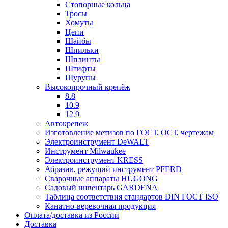
Стопорные кольца
Тросы
Хомуты
Цепи
Шайбы
Шпильки
Шплинты
Штифты
Шурупы
Высокопрочный крепёж
8.8
10.9
12.9
Автокрепеж
Изготовление метизов по ГОСТ, ОСТ, чертежам
Электроинструмент DeWALT
Инструмент Milwaukee
Электроинструмент KRESS
Абразив, режущий инструмент PFERD
Сварочные аппараты HUGONG
Садовый инвентарь GARDENA
Таблица соответствия стандартов DIN ГОСТ ISO
Канатно-веревочная продукция
Оплата/доставка из России
Доставка