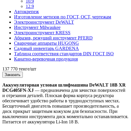
10.9
12.9
Автокрепеж
Изготовление метизов по ГОСТ, ОСТ, чертежам
Электроинструмент DeWALT
Инструмент Milwaukee
Электроинструмент KRESS
Абразив, режущий инструмент PFERD
Сварочные аппараты HUGONG
Садовый инвентарь GARDENA
Таблица соответствия стандартов DIN ГОСТ ISO
Канатно-веревочная продукция
137 770 тенге/шт
Заказать
Аккумуляторная угловая шлифмашина DeWALT 18В XR
DCG405FN-XJ
— предназначена для зачистки поверхностей
и отрезания деталей. Плоская форма корпуса редуктора
обеспечивает удобство работы в труднодоступных местах.
Бесщеточный двигатель повышает производительность, а
диск прикрыт защитным кожухом для безопасности. При
выключении инструмента диск моментально останавливается.
Питается от аккумулятора Li-Ion 18 В.