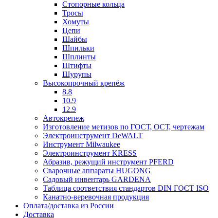
Стопорные кольца
Тросы
Хомуты
Цепи
Шайбы
Шпильки
Шплинты
Штифты
Шурупы
Высокопрочный крепёж
8.8
10.9
12.9
Автокрепеж
Изготовление метизов по ГОСТ, ОСТ, чертежам
Электроинструмент DeWALT
Инструмент Milwaukee
Электроинструмент KRESS
Абразив, режущий инструмент PFERD
Сварочные аппараты HUGONG
Садовый инвентарь GARDENA
Таблица соответствия стандартов DIN ГОСТ ISO
Канатно-веревочная продукция
Оплата/доставка из России
Доставка