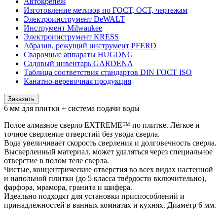
Автокрепеж
Изготовление метизов по ГОСТ, ОСТ, чертежам
Электроинструмент DeWALT
Инструмент Milwaukee
Электроинструмент KRESS
Абразив, режущий инструмент PFERD
Сварочные аппараты HUGONG
Садовый инвентарь GARDENA
Таблица соответствия стандартов DIN ГОСТ ISO
Канатно-веревочная продукция
Заказать
6 мм для плитки + система подачи воды
Полое алмазное сверло EXTREME™ по плитке. Лёгкое и
точное сверление отверстий без увода сверла.
Вода увеличивает скорость сверления и долговечность сверла.
Высверленный материал, может удаляться через специальное
отверстие в полом теле сверла.
Чистые, концентрические отверстия во всех видах настенной
и напольной плитки (до 5 класса твёрдости включительно),
фарфора, мрамора, гранита и шифера.
Идеально подходят для установки приспособлений и
принадлежностей в ванных комнатах и кухнях. Диаметр 6 мм.