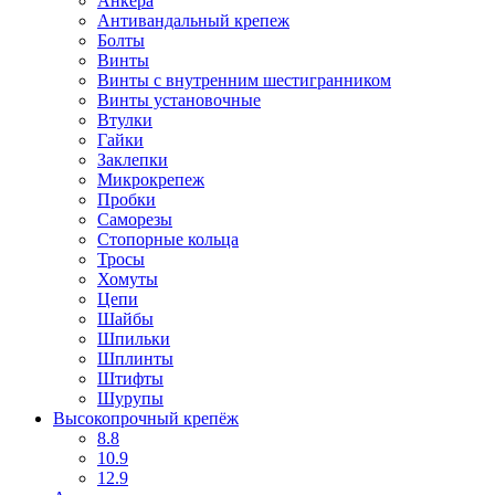
Анкера
Антивандальный крепеж
Болты
Винты
Винты с внутренним шестигранником
Винты установочные
Втулки
Гайки
Заклепки
Микрокрепеж
Пробки
Саморезы
Стопорные кольца
Тросы
Хомуты
Цепи
Шайбы
Шпильки
Шплинты
Штифты
Шурупы
Высокопрочный крепёж
8.8
10.9
12.9