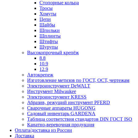
Стопорные кольца
Тросы
Хомуты
Цепи
Шайбы
Шпильки
Шплинты
Штифты
Шурупы
Высокопрочный крепёж
8.8
10.9
12.9
Автокрепеж
Изготовление метизов по ГОСТ, ОСТ, чертежам
Электроинструмент DeWALT
Инструмент Milwaukee
Электроинструмент KRESS
Абразив, режущий инструмент PFERD
Сварочные аппараты HUGONG
Садовый инвентарь GARDENA
Таблица соответствия стандартов DIN ГОСТ ISO
Канатно-веревочная продукция
Оплата/доставка из России
Доставка