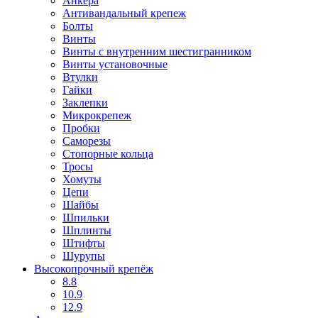
Анкера
Антивандальный крепеж
Болты
Винты
Винты с внутренним шестигранником
Винты установочные
Втулки
Гайки
Заклепки
Микрокрепеж
Пробки
Саморезы
Стопорные кольца
Тросы
Хомуты
Цепи
Шайбы
Шпильки
Шплинты
Штифты
Шурупы
Высокопрочный крепёж
8.8
10.9
12.9