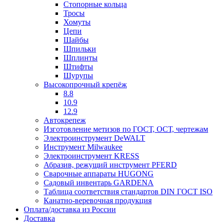
Стопорные кольца
Тросы
Хомуты
Цепи
Шайбы
Шпильки
Шплинты
Штифты
Шурупы
Высокопрочный крепёж
8.8
10.9
12.9
Автокрепеж
Изготовление метизов по ГОСТ, ОСТ, чертежам
Электроинструмент DeWALT
Инструмент Milwaukee
Электроинструмент KRESS
Абразив, режущий инструмент PFERD
Сварочные аппараты HUGONG
Садовый инвентарь GARDENA
Таблица соответствия стандартов DIN ГОСТ ISO
Канатно-веревочная продукция
Оплата/доставка из России
Доставка