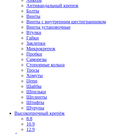
Анкера
Антивандальный крепеж
Болты
Винты
Винты с внутренним шестигранником
Винты установочные
Втулки
Гайки
Заклепки
Микрокрепеж
Пробки
Саморезы
Стопорные кольца
Тросы
Хомуты
Цепи
Шайбы
Шпильки
Шплинты
Штифты
Шурупы
Высокопрочный крепёж
8.8
10.9
12.9