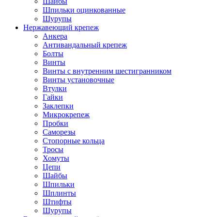
Шайбы
Шпильки оцинкованные
Шурупы
Нержавеющий крепеж
Анкера
Антивандальный крепеж
Болты
Винты
Винты с внутренним шестигранником
Винты установочные
Втулки
Гайки
Заклепки
Микрокрепеж
Пробки
Саморезы
Стопорные кольца
Тросы
Хомуты
Цепи
Шайбы
Шпильки
Шплинты
Штифты
Шурупы