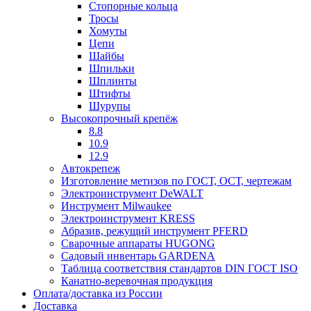
Стопорные кольца
Тросы
Хомуты
Цепи
Шайбы
Шпильки
Шплинты
Штифты
Шурупы
Высокопрочный крепёж
8.8
10.9
12.9
Автокрепеж
Изготовление метизов по ГОСТ, ОСТ, чертежам
Электроинструмент DeWALT
Инструмент Milwaukee
Электроинструмент KRESS
Абразив, режущий инструмент PFERD
Сварочные аппараты HUGONG
Садовый инвентарь GARDENA
Таблица соответствия стандартов DIN ГОСТ ISO
Канатно-веревочная продукция
Оплата/доставка из России
Доставка