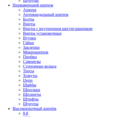
Шурупы
Нержавеющий крепеж
Анкера
Антивандальный крепеж
Болты
Винты
Винты с внутренним шестигранником
Винты установочные
Втулки
Гайки
Заклепки
Микрокрепеж
Пробки
Саморезы
Стопорные кольца
Тросы
Хомуты
Цепи
Шайбы
Шпильки
Шплинты
Штифты
Шурупы
Высокопрочный крепёж
8.8