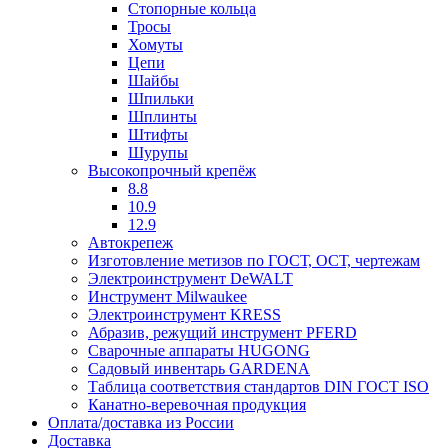
Стопорные кольца
Тросы
Хомуты
Цепи
Шайбы
Шпильки
Шплинты
Штифты
Шурупы
Высокопрочный крепёж
8.8
10.9
12.9
Автокрепеж
Изготовление метизов по ГОСТ, ОСТ, чертежам
Электроинструмент DeWALT
Инструмент Milwaukee
Электроинструмент KRESS
Абразив, режущий инструмент PFERD
Сварочные аппараты HUGONG
Садовый инвентарь GARDENA
Таблица соответствия стандартов DIN ГОСТ ISO
Канатно-веревочная продукция
Оплата/доставка из России
Доставка