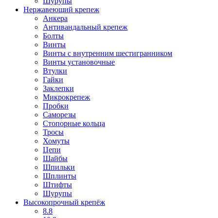
Шурупы
Нержавеющий крепеж
Анкера
Антивандальный крепеж
Болты
Винты
Винты с внутренним шестигранником
Винты установочные
Втулки
Гайки
Заклепки
Микрокрепеж
Пробки
Саморезы
Стопорные кольца
Тросы
Хомуты
Цепи
Шайбы
Шпильки
Шплинты
Штифты
Шурупы
Высокопрочный крепёж
8.8