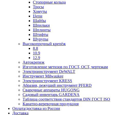
Стопорные кольца
Тросы
Хомуты
Цепи
Шайбы
Шпильки
Шплинты
Штифты
Шурупы
Высокопрочный крепёж
8.8
10.9
12.9
Автокрепеж
Изготовление метизов по ГОСТ, ОСТ, чертежам
Электроинструмент DeWALT
Инструмент Milwaukee
Электроинструмент KRESS
Абразив, режущий инструмент PFERD
Сварочные аппараты HUGONG
Садовый инвентарь GARDENA
Таблица соответствия стандартов DIN ГОСТ ISO
Канатно-веревочная продукция
Оплата/доставка из России
Доставка