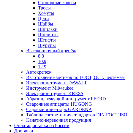
Стопорные кольца
Тросы
Хомуты
Цепи
Шайбы
Шпильки
Шплинты
Штифты
Шурупы
Высокопрочный крепёж
8.8
10.9
12.9
Автокрепеж
Изготовление метизов по ГОСТ, ОСТ, чертежам
Электроинструмент DeWALT
Инструмент Milwaukee
Электроинструмент KRESS
Абразив, режущий инструмент PFERD
Сварочные аппараты HUGONG
Садовый инвентарь GARDENA
Таблица соответствия стандартов DIN ГОСТ ISO
Канатно-веревочная продукция
Оплата/доставка из России
Доставка