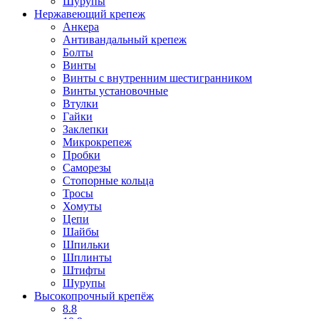
Шурупы
Нержавеющий крепеж
Анкера
Антивандальный крепеж
Болты
Винты
Винты с внутренним шестигранником
Винты установочные
Втулки
Гайки
Заклепки
Микрокрепеж
Пробки
Саморезы
Стопорные кольца
Тросы
Хомуты
Цепи
Шайбы
Шпильки
Шплинты
Штифты
Шурупы
Высокопрочный крепёж
8.8