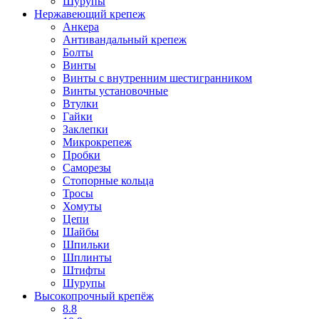
Шурупы
Нержавеющий крепеж
Анкера
Антивандальный крепеж
Болты
Винты
Винты с внутренним шестигранником
Винты установочные
Втулки
Гайки
Заклепки
Микрокрепеж
Пробки
Саморезы
Стопорные кольца
Тросы
Хомуты
Цепи
Шайбы
Шпильки
Шплинты
Штифты
Шурупы
Высокопрочный крепёж
8.8