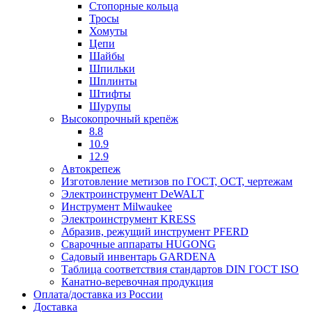
Стопорные кольца
Тросы
Хомуты
Цепи
Шайбы
Шпильки
Шплинты
Штифты
Шурупы
Высокопрочный крепёж
8.8
10.9
12.9
Автокрепеж
Изготовление метизов по ГОСТ, ОСТ, чертежам
Электроинструмент DeWALT
Инструмент Milwaukee
Электроинструмент KRESS
Абразив, режущий инструмент PFERD
Сварочные аппараты HUGONG
Садовый инвентарь GARDENA
Таблица соответствия стандартов DIN ГОСТ ISO
Канатно-веревочная продукция
Оплата/доставка из России
Доставка