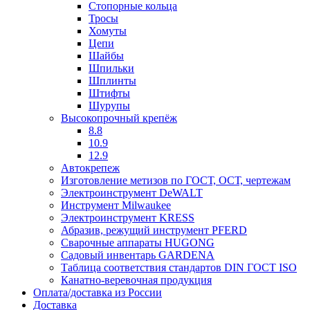
Стопорные кольца
Тросы
Хомуты
Цепи
Шайбы
Шпильки
Шплинты
Штифты
Шурупы
Высокопрочный крепёж
8.8
10.9
12.9
Автокрепеж
Изготовление метизов по ГОСТ, ОСТ, чертежам
Электроинструмент DeWALT
Инструмент Milwaukee
Электроинструмент KRESS
Абразив, режущий инструмент PFERD
Сварочные аппараты HUGONG
Садовый инвентарь GARDENA
Таблица соответствия стандартов DIN ГОСТ ISO
Канатно-веревочная продукция
Оплата/доставка из России
Доставка