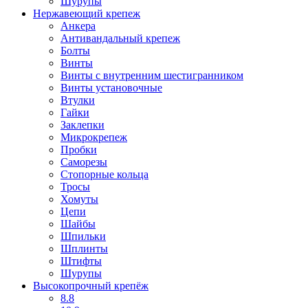
Шурупы
Нержавеющий крепеж
Анкера
Антивандальный крепеж
Болты
Винты
Винты с внутренним шестигранником
Винты установочные
Втулки
Гайки
Заклепки
Микрокрепеж
Пробки
Саморезы
Стопорные кольца
Тросы
Хомуты
Цепи
Шайбы
Шпильки
Шплинты
Штифты
Шурупы
Высокопрочный крепёж
8.8