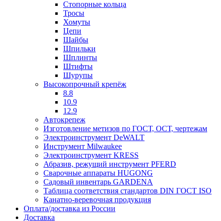
Стопорные кольца
Тросы
Хомуты
Цепи
Шайбы
Шпильки
Шплинты
Штифты
Шурупы
Высокопрочный крепёж
8.8
10.9
12.9
Автокрепеж
Изготовление метизов по ГОСТ, ОСТ, чертежам
Электроинструмент DeWALT
Инструмент Milwaukee
Электроинструмент KRESS
Абразив, режущий инструмент PFERD
Сварочные аппараты HUGONG
Садовый инвентарь GARDENA
Таблица соответствия стандартов DIN ГОСТ ISO
Канатно-веревочная продукция
Оплата/доставка из России
Доставка