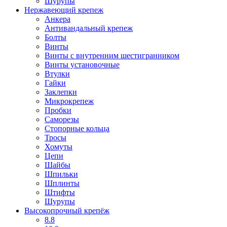
Шурупы
Нержавеющий крепеж
Анкера
Антивандальный крепеж
Болты
Винты
Винты с внутренним шестигранником
Винты установочные
Втулки
Гайки
Заклепки
Микрокрепеж
Пробки
Саморезы
Стопорные кольца
Тросы
Хомуты
Цепи
Шайбы
Шпильки
Шплинты
Штифты
Шурупы
Высокопрочный крепёж
8.8