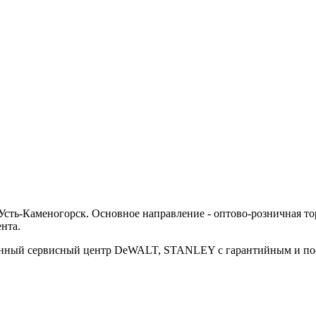
ть-Каменогорск. Основное направление - оптово-розничная тор
нта.
ванный сервисный центр DeWALT, STANLEY с гарантийным и п