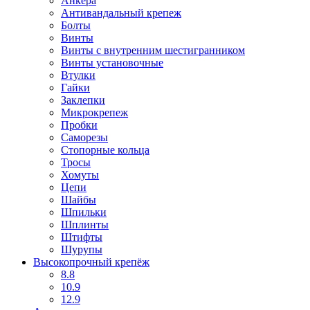
Анкера
Антивандальный крепеж
Болты
Винты
Винты с внутренним шестигранником
Винты установочные
Втулки
Гайки
Заклепки
Микрокрепеж
Пробки
Саморезы
Стопорные кольца
Тросы
Хомуты
Цепи
Шайбы
Шпильки
Шплинты
Штифты
Шурупы
Высокопрочный крепёж
8.8
10.9
12.9