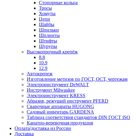
Стопорные кольца
Тросы
Хомуты
Цепи
Шайбы
Шпильки
Шплинты
Штифты
Шурупы
Высокопрочный крепёж
8.8
10.9
12.9
Автокрепеж
Изготовление метизов по ГОСТ, ОСТ, чертежам
Электроинструмент DeWALT
Инструмент Milwaukee
Электроинструмент KRESS
Абразив, режущий инструмент PFERD
Сварочные аппараты HUGONG
Садовый инвентарь GARDENA
Таблица соответствия стандартов DIN ГОСТ ISO
Канатно-веревочная продукция
Оплата/доставка из России
Доставка