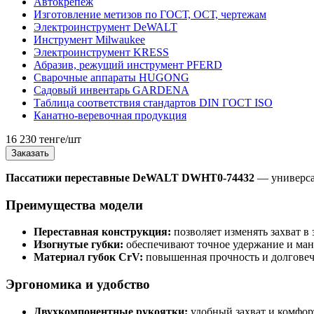
Автокрепеж
Изготовление метизов по ГОСТ, ОСТ, чертежам
Электроинструмент DeWALT
Инструмент Milwaukee
Электроинструмент KRESS
Абразив, режущий инструмент PFERD
Сварочные аппараты HUGONG
Садовый инвентарь GARDENA
Таблица соответствия стандартов DIN ГОСТ ISO
Канатно-веревочная продукция
16 230 тенге/шт
Заказать
Пассатижи переставные DeWALT DWHT0-74432
— универсал
Преимущества модели
Переставная конструкция:
позволяет изменять захват в 
Изогнутые губки:
обеспечивают точное удержание и ма
Материал губок CrV:
повышенная прочность и долговеч
Эргономика и удобство
Двухкомпонентные рукоятки:
удобный захват и комфор