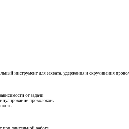
ьный инструмент для захвата, удержания и скручивания прово
зависимости от задачи.
нипулирование проволокой.
ность.
т при длительной работе.