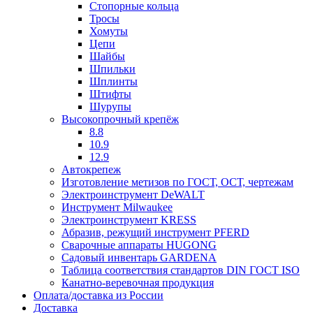
Стопорные кольца
Тросы
Хомуты
Цепи
Шайбы
Шпильки
Шплинты
Штифты
Шурупы
Высокопрочный крепёж
8.8
10.9
12.9
Автокрепеж
Изготовление метизов по ГОСТ, ОСТ, чертежам
Электроинструмент DeWALT
Инструмент Milwaukee
Электроинструмент KRESS
Абразив, режущий инструмент PFERD
Сварочные аппараты HUGONG
Садовый инвентарь GARDENA
Таблица соответствия стандартов DIN ГОСТ ISO
Канатно-веревочная продукция
Оплата/доставка из России
Доставка