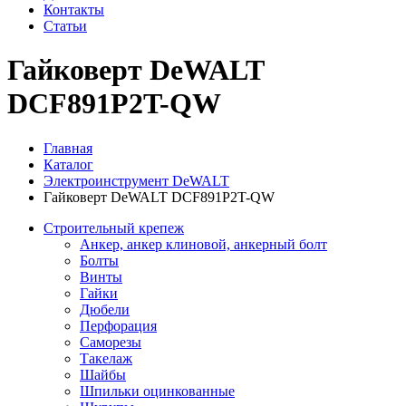
Контакты
Статьи
Гайковерт DeWALT
DCF891P2T-QW
Главная
Каталог
Электроинструмент DeWALT
Гайковерт DeWALT DCF891P2T-QW
Строительный крепеж
Анкер, анкер клиновой, анкерный болт
Болты
Винты
Гайки
Дюбели
Перфорация
Саморезы
Такелаж
Шайбы
Шпильки оцинкованные