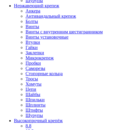
Шурупы
Нержавеющий крепеж
Анкера
Антивандальный крепеж
Болты
Винты
Винты с внутренним шестигранником
Винты установочные
Втулки
Гайки
Заклепки
Микрокрепеж
Пробки
Саморезы
Стопорные кольца
Тросы
Хомуты
Цепи
Шайбы
Шпильки
Шплинты
Штифты
Шурупы
Высокопрочный крепёж
8.8