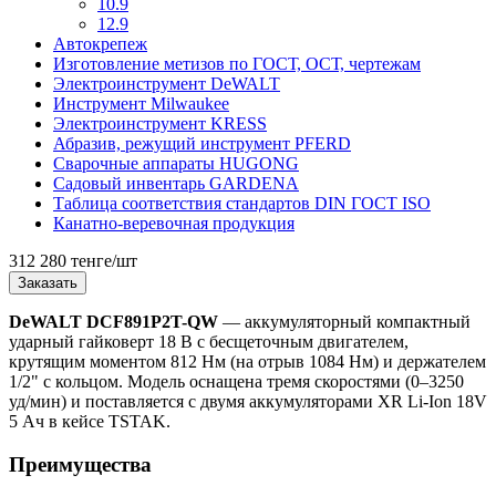
10.9
12.9
Автокрепеж
Изготовление метизов по ГОСТ, ОСТ, чертежам
Электроинструмент DeWALT
Инструмент Milwaukee
Электроинструмент KRESS
Абразив, режущий инструмент PFERD
Сварочные аппараты HUGONG
Садовый инвентарь GARDENA
Таблица соответствия стандартов DIN ГОСТ ISO
Канатно-веревочная продукция
312 280 тенге/шт
Заказать
DeWALT DCF891P2T-QW
— аккумуляторный компактный
ударный гайковерт 18 В с бесщеточным двигателем,
крутящим моментом 812 Нм (на отрыв 1084 Нм) и держателем
1/2" с кольцом. Модель оснащена тремя скоростями (0–3250
уд/мин) и поставляется с двумя аккумуляторами XR Li-Ion 18V
5 Ач в кейсе TSTAK.
Преимущества