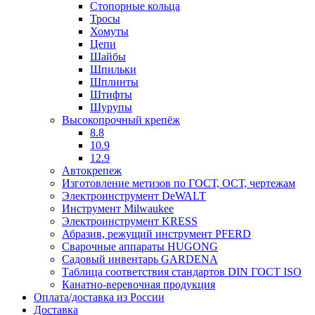
Стопорные кольца
Тросы
Хомуты
Цепи
Шайбы
Шпильки
Шплинты
Штифты
Шурупы
Высокопрочный крепёж
8.8
10.9
12.9
Автокрепеж
Изготовление метизов по ГОСТ, ОСТ, чертежам
Электроинструмент DeWALT
Инструмент Milwaukee
Электроинструмент KRESS
Абразив, режущий инструмент PFERD
Сварочные аппараты HUGONG
Садовый инвентарь GARDENA
Таблица соответствия стандартов DIN ГОСТ ISO
Канатно-веревочная продукция
Оплата/доставка из России
Доставка