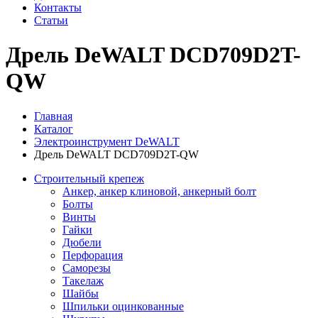
Контакты
Статьи
Дрель DeWALT DCD709D2T-
QW
Главная
Каталог
Электроинструмент DeWALT
Дрель DeWALT DCD709D2T-QW
Строительный крепеж
Анкер, анкер клиновой, анкерный болт
Болты
Винты
Гайки
Дюбели
Перфорация
Саморезы
Такелаж
Шайбы
Шпильки оцинкованные