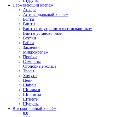
Шурупы
Нержавеющий крепеж
Анкера
Антивандальный крепеж
Болты
Винты
Винты с внутренним шестигранником
Винты установочные
Втулки
Гайки
Заклепки
Микрокрепеж
Пробки
Саморезы
Стопорные кольца
Тросы
Хомуты
Цепи
Шайбы
Шпильки
Шплинты
Штифты
Шурупы
Высокопрочный крепёж
8.8