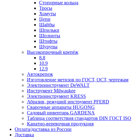
Стопорные кольца
Тросы
Хомуты
Цепи
Шайбы
Шпильки
Шплинты
Штифты
Шурупы
Высокопрочный крепёж
8.8
10.9
12.9
Автокрепеж
Изготовление метизов по ГОСТ, ОСТ, чертежам
Электроинструмент DeWALT
Инструмент Milwaukee
Электроинструмент KRESS
Абразив, режущий инструмент PFERD
Сварочные аппараты HUGONG
Садовый инвентарь GARDENA
Таблица соответствия стандартов DIN ГОСТ ISO
Канатно-веревочная продукция
Оплата/доставка из России
Доставка