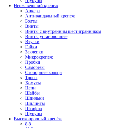
Шурупы
Нержавеющий крепеж
Анкера
Антивандальный крепеж
Болты
Винты
Винты с внутренним шестигранником
Винты установочные
Втулки
Гайки
Заклепки
Микрокрепеж
Пробки
Саморезы
Стопорные кольца
Тросы
Хомуты
Цепи
Шайбы
Шпильки
Шплинты
Штифты
Шурупы
Высокопрочный крепёж
8.8