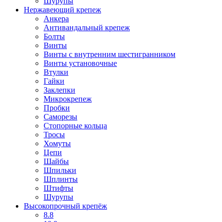
Шурупы
Нержавеющий крепеж
Анкера
Антивандальный крепеж
Болты
Винты
Винты с внутренним шестигранником
Винты установочные
Втулки
Гайки
Заклепки
Микрокрепеж
Пробки
Саморезы
Стопорные кольца
Тросы
Хомуты
Цепи
Шайбы
Шпильки
Шплинты
Штифты
Шурупы
Высокопрочный крепёж
8.8