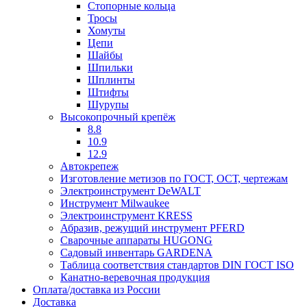
Стопорные кольца
Тросы
Хомуты
Цепи
Шайбы
Шпильки
Шплинты
Штифты
Шурупы
Высокопрочный крепёж
8.8
10.9
12.9
Автокрепеж
Изготовление метизов по ГОСТ, ОСТ, чертежам
Электроинструмент DeWALT
Инструмент Milwaukee
Электроинструмент KRESS
Абразив, режущий инструмент PFERD
Сварочные аппараты HUGONG
Садовый инвентарь GARDENA
Таблица соответствия стандартов DIN ГОСТ ISO
Канатно-веревочная продукция
Оплата/доставка из России
Доставка