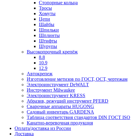
Стопорные кольца
Тросы
Хомуты
Цепи
Шайбы
Шпильки
Шплинты
Штифты
Шурупы
Высокопрочный крепёж
8.8
10.9
12.9
Автокрепеж
Изготовление метизов по ГОСТ, ОСТ, чертежам
Электроинструмент DeWALT
Инструмент Milwaukee
Электроинструмент KRESS
Абразив, режущий инструмент PFERD
Сварочные аппараты HUGONG
Садовый инвентарь GARDENA
Таблица соответствия стандартов DIN ГОСТ ISO
Канатно-веревочная продукция
Оплата/доставка из России
Доставка