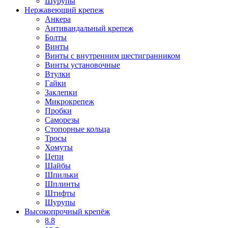
Шурупы
Нержавеющий крепеж
Анкера
Антивандальный крепеж
Болты
Винты
Винты с внутренним шестигранником
Винты установочные
Втулки
Гайки
Заклепки
Микрокрепеж
Пробки
Саморезы
Стопорные кольца
Тросы
Хомуты
Цепи
Шайбы
Шпильки
Шплинты
Штифты
Шурупы
Высокопрочный крепёж
8.8