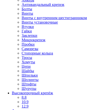
Анкера
Антивандальный крепеж
Болты
Винты
Винты с внутренним шестигранником
Винты установочные
Втулки
Гайки
Заклепки
Микрокрепеж
Пробки
Саморезы
Стопорные кольца
Тросы
Хомуты
Цепи
Шайбы
Шпильки
Шплинты
Штифты
Шурупы
Высокопрочный крепёж
8.8
10.9
12.9