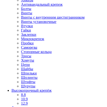
Анкера
Антивандальный крепеж
Болты
Винты
Винты с внутренним шестигранником
Винты установочные
Втулки
Гайки
Заклепки
Микрокрепеж
Пробки
Саморезы
Стопорные кольца
Тросы
Хомуты
Цепи
Шайбы
Шпильки
Шплинты
Штифты
Шурупы
Высокопрочный крепёж
8.8
10.9
12.9