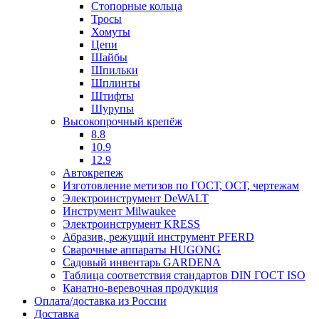
Стопорные кольца
Тросы
Хомуты
Цепи
Шайбы
Шпильки
Шплинты
Штифты
Шурупы
Высокопрочный крепёж
8.8
10.9
12.9
Автокрепеж
Изготовление метизов по ГОСТ, ОСТ, чертежам
Электроинструмент DeWALT
Инструмент Milwaukee
Электроинструмент KRESS
Абразив, режущий инструмент PFERD
Сварочные аппараты HUGONG
Садовый инвентарь GARDENA
Таблица соответствия стандартов DIN ГОСТ ISO
Канатно-веревочная продукция
Оплата/доставка из России
Доставка