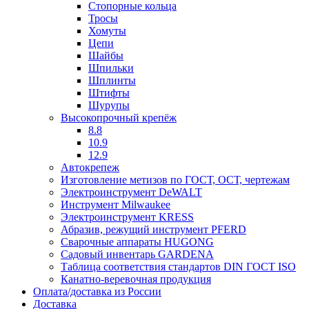
Стопорные кольца
Тросы
Хомуты
Цепи
Шайбы
Шпильки
Шплинты
Штифты
Шурупы
Высокопрочный крепёж
8.8
10.9
12.9
Автокрепеж
Изготовление метизов по ГОСТ, ОСТ, чертежам
Электроинструмент DeWALT
Инструмент Milwaukee
Электроинструмент KRESS
Абразив, режущий инструмент PFERD
Сварочные аппараты HUGONG
Садовый инвентарь GARDENA
Таблица соответствия стандартов DIN ГОСТ ISO
Канатно-веревочная продукция
Оплата/доставка из России
Доставка