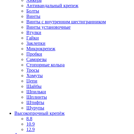
Анкера
Антивандальный крепеж
Болты
Винты
Винты с внутренним шестигранником
Винты установочные
Втулки
Гайки
Заклепки
Микрокрепеж
Пробки
Саморезы
Стопорные кольца
Тросы
Хомуты
Цепи
Шайбы
Шпильки
Шплинты
Штифты
Шурупы
Высокопрочный крепёж
8.8
10.9
12.9