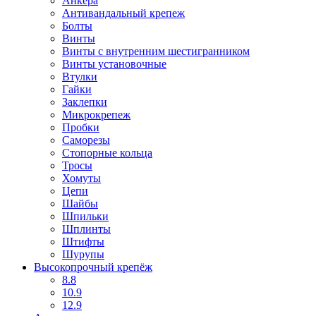
Анкера
Антивандальный крепеж
Болты
Винты
Винты с внутренним шестигранником
Винты установочные
Втулки
Гайки
Заклепки
Микрокрепеж
Пробки
Саморезы
Стопорные кольца
Тросы
Хомуты
Цепи
Шайбы
Шпильки
Шплинты
Штифты
Шурупы
Высокопрочный крепёж
8.8
10.9
12.9