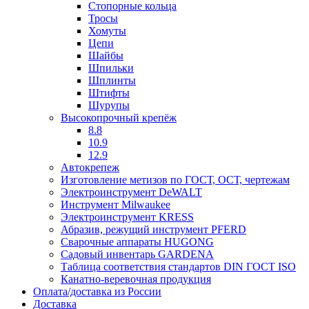
Стопорные кольца
Тросы
Хомуты
Цепи
Шайбы
Шпильки
Шплинты
Штифты
Шурупы
Высокопрочный крепёж
8.8
10.9
12.9
Автокрепеж
Изготовление метизов по ГОСТ, ОСТ, чертежам
Электроинструмент DeWALT
Инструмент Milwaukee
Электроинструмент KRESS
Абразив, режущий инструмент PFERD
Сварочные аппараты HUGONG
Садовый инвентарь GARDENA
Таблица соответствия стандартов DIN ГОСТ ISO
Канатно-веревочная продукция
Оплата/доставка из России
Доставка