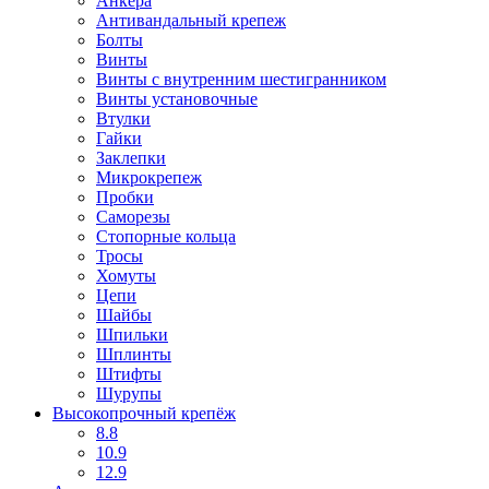
Анкера
Антивандальный крепеж
Болты
Винты
Винты с внутренним шестигранником
Винты установочные
Втулки
Гайки
Заклепки
Микрокрепеж
Пробки
Саморезы
Стопорные кольца
Тросы
Хомуты
Цепи
Шайбы
Шпильки
Шплинты
Штифты
Шурупы
Высокопрочный крепёж
8.8
10.9
12.9