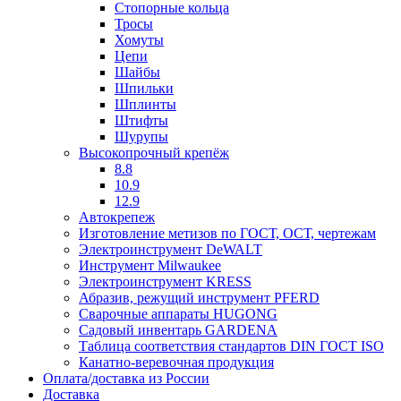
Стопорные кольца
Тросы
Хомуты
Цепи
Шайбы
Шпильки
Шплинты
Штифты
Шурупы
Высокопрочный крепёж
8.8
10.9
12.9
Автокрепеж
Изготовление метизов по ГОСТ, ОСТ, чертежам
Электроинструмент DeWALT
Инструмент Milwaukee
Электроинструмент KRESS
Абразив, режущий инструмент PFERD
Сварочные аппараты HUGONG
Садовый инвентарь GARDENA
Таблица соответствия стандартов DIN ГОСТ ISO
Канатно-веревочная продукция
Оплата/доставка из России
Доставка