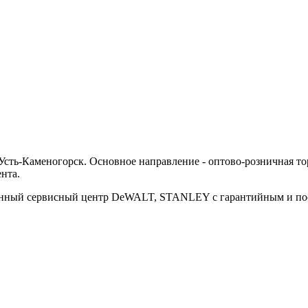
ть-Каменогорск. Основное направление - оптово-розничная тор
нта.
ванный сервисный центр DeWALT, STANLEY с гарантийным и п