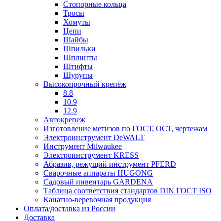
Стопорные кольца
Тросы
Хомуты
Цепи
Шайбы
Шпильки
Шплинты
Штифты
Шурупы
Высокопрочный крепёж
8.8
10.9
12.9
Автокрепеж
Изготовление метизов по ГОСТ, ОСТ, чертежам
Электроинструмент DeWALT
Инструмент Milwaukee
Электроинструмент KRESS
Абразив, режущий инструмент PFERD
Сварочные аппараты HUGONG
Садовый инвентарь GARDENA
Таблица соответствия стандартов DIN ГОСТ ISO
Канатно-веревочная продукция
Оплата/доставка из России
Доставка