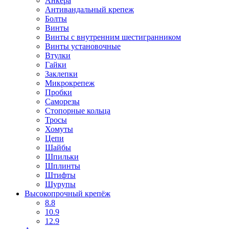
Анкера
Антивандальный крепеж
Болты
Винты
Винты с внутренним шестигранником
Винты установочные
Втулки
Гайки
Заклепки
Микрокрепеж
Пробки
Саморезы
Стопорные кольца
Тросы
Хомуты
Цепи
Шайбы
Шпильки
Шплинты
Штифты
Шурупы
Высокопрочный крепёж
8.8
10.9
12.9