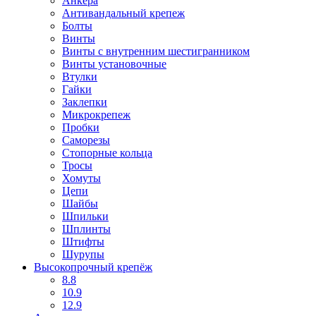
Анкера
Антивандальный крепеж
Болты
Винты
Винты с внутренним шестигранником
Винты установочные
Втулки
Гайки
Заклепки
Микрокрепеж
Пробки
Саморезы
Стопорные кольца
Тросы
Хомуты
Цепи
Шайбы
Шпильки
Шплинты
Штифты
Шурупы
Высокопрочный крепёж
8.8
10.9
12.9