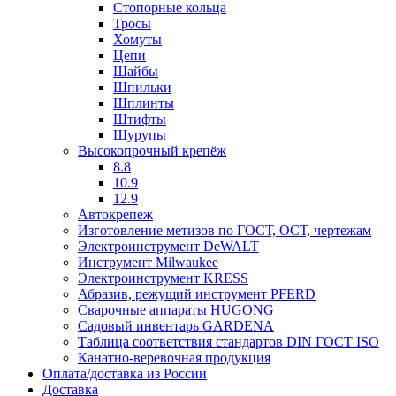
Стопорные кольца
Тросы
Хомуты
Цепи
Шайбы
Шпильки
Шплинты
Штифты
Шурупы
Высокопрочный крепёж
8.8
10.9
12.9
Автокрепеж
Изготовление метизов по ГОСТ, ОСТ, чертежам
Электроинструмент DeWALT
Инструмент Milwaukee
Электроинструмент KRESS
Абразив, режущий инструмент PFERD
Сварочные аппараты HUGONG
Садовый инвентарь GARDENA
Таблица соответствия стандартов DIN ГОСТ ISO
Канатно-веревочная продукция
Оплата/доставка из России
Доставка